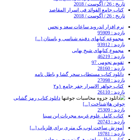
تاریخ : 26 / آگوست / 2018
کتاب جامع الفوائد فی اسرار المقاصد
تاریخ : 26 / آگوست / 2018
نرم افزار اندروید ساعات سعد و نحس
بازدید : 95909
مجموعه کتابهای دفینه شناسی و باستان [...]
بازدید : 93912
مجموع کتابهای شیخ بهایی
بازدید : 46219
تقویم نجومی 97
بازدید : 28160
دانلود کتاب مستطاب سحر گشا و باطل نامه
بازدید : 27098
کتاب جواهر الاسرار جفر جامع ۱و۲
بازدید : 26110
دانلود کتاب رمز گشایی
جوغن ها(شناخت [...]
بازدید : 25309
کتاب کامل علوم غریبه مجربات ابن سینا
بازدید : 20743
آموزش ساخت لوپ یک متری برای فلزیاب [...]
بازدید : 19781
کتاب باطل ساختن هرگونه سحر و جادو