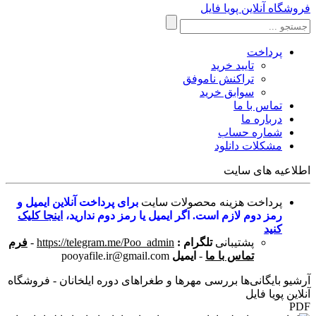
فروشگاه آنلاین پویا فایل
پرداخت
تایید خرید
تراکنش ناموفق
سوابق خرید
تماس با ما
درباره ما
شماره حساب
مشکلات دانلود
اطلاعیه های سایت
پرداخت هزینه محصولات سایت
برای پرداخت آنلاین ایمیل و
رمز دوم لازم است. اگر ایمیل یا رمز دوم ندارید،
اینجا کلیک
کنید
پشتیبانی
تلگرام :
https://telegram.me/Poo_admin
-
فرم
تماس با ما
-
ایمیل
pooyafile.ir@gmail.com
آرشیو بایگانی‌ها بررسی مهرها و طغراهای دوره ایلخانان - فروشگاه
آنلاین پویا فایل
PDF