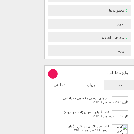
مجموعه ها
نجوم
نرم افزار اندروید
ویژه
انواع مطالب
جدید
پربازدید
تصادفی
نام های تاریخی و قدیمی جغرافیایی [...]
تاریخ : 23 / دسامبر / 2019
کتاب گلهای ارغوان (ادعیه و ادویه) – [...]
تاریخ : 17 / دسامبر / 2019
کتاب حرز الامان مَن فَتَنِ الزَّمان
تاریخ : 11 / سپتامبر / 2018