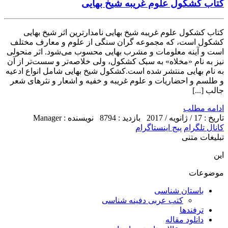
کتاب کشکول علوم غریبه شیخ بهایی
کتاب کشکول علوم غریبه شیخ بهایی نامدارترین اثر شیخ بهایی
کشکول است، که مجموعه گران سنگی از علوم و معارف مختلف
است و آینه معلومات و مشرب بهایی محسوب می‌شود. اثر منحولی
نیز به نام «مخلاه» به سبک کشکول، ولی خلاصه‌تر و سست‌تر از آن
به نام بهایی منتشر شده است.کشکول شیخ بهایی شامل انواع ادعیه
و طلسم و احضاریات و علوم غریبه و خفیه و اشعار و نثرهای شعر
جالب [...]
ادامه مطلب
تاریخ : 17 / ژانویه / 2017
بازدید : 8794
نویسنده : Manager
کانال تلگرام
پیج اینستاگرام
تبلیغات متنی
این
موضوعات
باستان شناسی
کتب عربی دفینه شناسی
ترفندها
دانلود مقاله