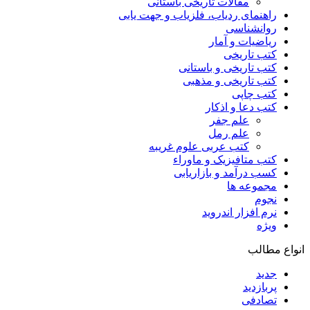
مقالات تاریخی باستانی
راهنمای ردیاب، فلزیاب و جهت یابی
روانشناسی
ریاضیات و آمار
کتب تاریخی
کتب تاریخی و باستانی
کتب تاریخی و مذهبی
کتب چاپی
کتب دعا و اذکار
علم جفر
علم رمل
کتب عربی علوم غریبه
کتب متافیزیک و ماوراء
کسب درآمد و بازاریابی
مجموعه ها
نجوم
نرم افزار اندروید
ویژه
انواع مطالب
جدید
پربازدید
تصادفی