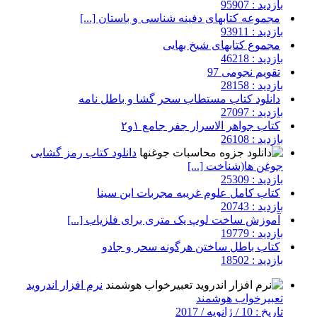
بازدید : 95907
مجموعه کتابهای دفینه شناسی و باستان [...]
بازدید : 93911
مجموع کتابهای شیخ بهایی
بازدید : 46218
تقویم نجومی 97
بازدید : 28158
دانلود کتاب مستطاب سحر گشا و باطل نامه
بازدید : 27097
کتاب جواهر الاسرار جفر جامع ۱و۲
بازدید : 26108
دانلود کتاب رمز گشایی
جوغن ها(شناخت [...]
بازدید : 25309
کتاب کامل علوم غریبه مجربات ابن سینا
بازدید : 20743
آموزش ساخت لوپ یک متری برای فلزیاب [...]
بازدید : 19779
کتاب باطل ساختن هرگونه سحر و جادو
بازدید : 18502
نرم افزار اندروید
تعبیرخواب هوشمند
تاریخ : 10 / ژانویه / 2017