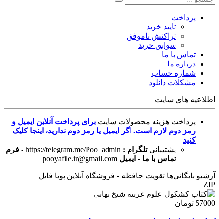
پرداخت
تایید خرید
تراکنش ناموفق
سوابق خرید
تماس با ما
درباره ما
شماره حساب
مشکلات دانلود
اطلاعیه های سایت
پرداخت هزینه محصولات سایت
برای پرداخت آنلاین ایمیل و
رمز دوم لازم است. اگر ایمیل یا رمز دوم ندارید،
اینجا کلیک
کنید
پشتیبانی
تلگرام :
https://telegram.me/Poo_admin
-
فرم
تماس با ما
-
ایمیل
pooyafile.ir@gmail.com
آرشیو بایگانی‌ها تقویت حافظه - فروشگاه آنلاین پویا فایل
ZIP
57000 تومان