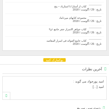
کتاب از آستارا تا استارباد – پنج
تاریخ : 29 / آگوست / 2018
مجموعه کتابهای میرداماد
تاریخ : 26 / آگوست / 2018
کتاب جواهر الاسرار جفر جامع ۱و۲
تاریخ : 26 / آگوست / 2018
کتاب جامع الفوائد فی اسرار المقاصد
تاریخ : 26 / آگوست / 2018
بوکمارک کنید
آخرین نظرات
امید پورجواد
می گوید :
امید [...]
محمدشهنوازی
می گوید :
دسترسی سریع