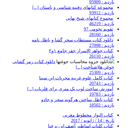
بازدید : 95909
مجموعه کتابهای دفینه شناسی و باستان [...]
بازدید : 93912
مجموع کتابهای شیخ بهایی
بازدید : 46219
تقویم نجومی 97
بازدید : 28160
دانلود کتاب مستطاب سحر گشا و باطل نامه
بازدید : 27098
کتاب جواهر الاسرار جفر جامع ۱و۲
بازدید : 26110
دانلود کتاب رمز گشایی
جوغن ها(شناخت [...]
بازدید : 25309
کتاب کامل علوم غریبه مجربات ابن سینا
بازدید : 20743
آموزش ساخت لوپ یک متری برای فلزیاب [...]
بازدید : 19783
کتاب باطل ساختن هرگونه سحر و جادو
بازدید : 18502
کتاب البوار مخطوط مغربى
تاریخ : 14 / ژانویه / 2017
کتاب کلیات اساطیر آصف ابن برخیا