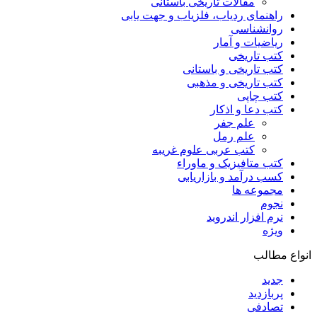
مقالات تاریخی باستانی
راهنمای ردیاب، فلزیاب و جهت یابی
روانشناسی
ریاضیات و آمار
کتب تاریخی
کتب تاریخی و باستانی
کتب تاریخی و مذهبی
کتب چاپی
کتب دعا و اذکار
علم جفر
علم رمل
کتب عربی علوم غریبه
کتب متافیزیک و ماوراء
کسب درآمد و بازاریابی
مجموعه ها
نجوم
نرم افزار اندروید
ویژه
انواع مطالب
جدید
پربازدید
تصادفی