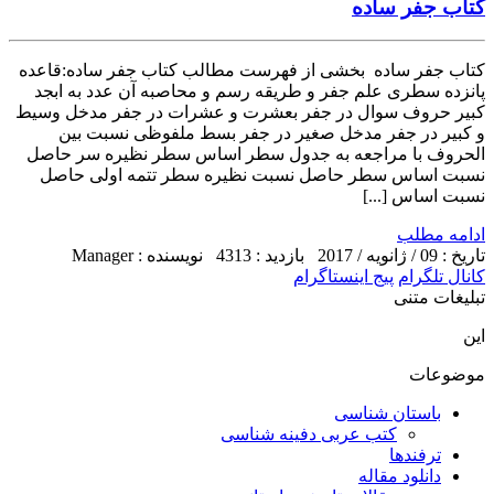
کتاب جفر ساده
کتاب جفر ساده بخشی از فهرست مطالب کتاب جفر ساده:قاعده
پانزده سطری علم جفر و طریقه رسم و محاصبه آن عدد به ابجد
کبیر حروف سوال در جفر بعشرت و عشرات در جفر مدخل وسیط
و کبیر در جفر مدخل صغیر در جفر بسط ملفوظی نسبت بین
الحروف با مراجعه به جدول سطر اساس سطر نظیره سر حاصل
نسبت اساس سطر حاصل نسبت نظیره سطر تتمه اولی حاصل
نسبت اساس [...]
ادامه مطلب
تاریخ : 09 / ژانویه / 2017
بازدید : 4313
نویسنده : Manager
کانال تلگرام
پیج اینستاگرام
تبلیغات متنی
این
موضوعات
باستان شناسی
کتب عربی دفینه شناسی
ترفندها
دانلود مقاله