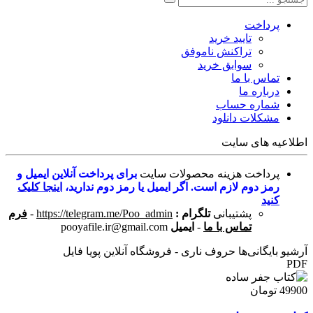
پرداخت
تایید خرید
تراکنش ناموفق
سوابق خرید
تماس با ما
درباره ما
شماره حساب
مشکلات دانلود
اطلاعیه های سایت
پرداخت هزینه محصولات سایت
برای پرداخت آنلاین ایمیل و
رمز دوم لازم است. اگر ایمیل یا رمز دوم ندارید،
اینجا کلیک
کنید
پشتیبانی
تلگرام :
https://telegram.me/Poo_admin
-
فرم
تماس با ما
-
ایمیل
pooyafile.ir@gmail.com
آرشیو بایگانی‌ها حروف ناری - فروشگاه آنلاین پویا فایل
PDF
49900 تومان