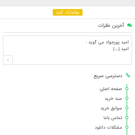
بوکمارک کنید
آخرین نظرات
امید پورجواد
می گوید :
امید [...]
محمدشهنوازی
می گوید :
دسترسی سریع
سلام بنده محمد شهنوازی فقط بوسیله ا [...]
صفحه اصلی
سبد خرید
محمد
می گوید :
سوابق خرید
سلام تعداد کتاب۶در سایت زیاد نیست [...]
تماس باما
مشکلات دانلود