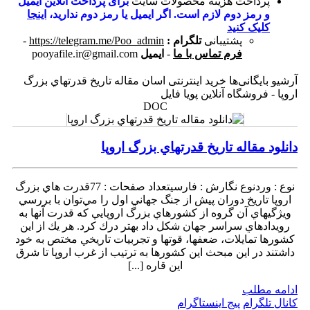
پرداخت هزینه محصولات سایت
برای پرداخت آنلاین ایمیل
و رمز دوم لازم است. اگر ایمیل یا رمز دوم ندارید،
اینجا
کلیک کنید
پشتیبانی
تلگرام :
https://telegram.me/Poo_admin
-
فرم تماس با ما
-
ایمیل
pooyafile.ir@gmail.com
آرشیو بایگانی‌ها خرید اینترنتی اسان مقاله تاريخ قدرتهاي بزرگ
اروپا - فروشگاه آنلاین پویا فایل
DOC
دانلود مقاله تاريخ قدرتهاي بزرگ اروپا
نوع : وردنوع نگارش : فارسیتعداد صفحات : 77قدرت ‌هاي بزرگ
اروپا تاريخ دوران پيش از جنگ جهاني اول را مي‌توان با بررسي
ويژگيهاي آن گروه از كشورهاي بزرگ اروپايي كه قدرت آنها به
رويدادهاي سراسر جهان شكل داد بهتر درك كرد. هر يك از اين
كشورها تمايلات، ضعفها، قوتها و تجربيات تاريخي مختص به خود
داشتند در اين مبحث اين كشورها به ترتيب از غرب اروپا تا شرق
اين قاره [...]
ادامه مطلب
کانال تلگرام
پیج اینستاگرام