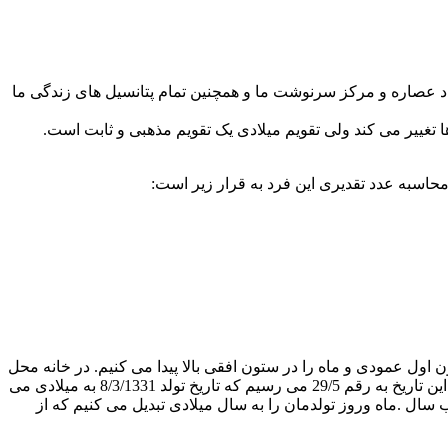
دد عصاره و مرکز سرنوشت ما و همچنین تمام پتانسیل های زندگی ما
ا تغییر می کند ولی تقویم میلادی یک تقویم مذهبی و ثابت است.
 جدول با توجه به سال تولد روز را در ستون اول عمودی و ماه را در ستون افقی بالا پیدا می کنیم. در خانه محل
بر خورد آنان به روز و ماه تولد خودمان به سال میلادی که بت محاسبه و رعایت تمامی سالهای کبیسه به دست امده است پی می بریم.برای این تاریخ به رقم 29/5 می رسیم که تاریخ تولد 8/3/1331 به میلادی می
ظاتی که در استفاده از جداول امده است به رقم 1338+622=1960 میرسیم و به این ترتیب سال .ماه وروز تولدمان را به سال میلادی تبدیل می کنیم که از