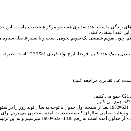
ویژگی های زندگی ماست. عدد تقدیری هسته و مرکز شخصیت ماست. این ع
این عدد استفاده کنند.
یسیم. چون تقویم شمسی یک تقویم نجومی است و با تغییر فاصله ستاره ه
فردی 2/12/1981 است. طریقه محاسبه عدد تقدیری این فرد به قرار زیر است:
مثال: برای محاسبه تاریخ تولد 8/10/1331 شمسی به میلادی ابتدا 1331+621=1952 بعد از صفحه اول
شود:29/5/1952 و برای سال تولد 15/11/1338 با ملاح