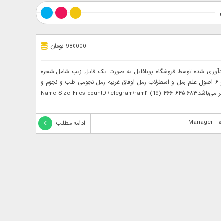
980000 تومان
ردآوری شده توسط فروشگاه پویافایل به صورت یک فایل زیپ شامل:شجره
رمل شامل الاصول رمل انواع رمل کلی ۱ و ۲ و ۳ و ۴ و ۵ و ۶ اصول علم رمل و اسطرلاب رمل اوفاق غریبه رمل نجومی طب و نجوم و
رمل عمل رمل طوسی و....می باشد. مجموعه شامل موارد زیر می‌باشدName Size Files countD:\telegram\raml\ (19) ۴۶۶ ۶۴۵ ۶۸۳
Manag
ادامه مطلب