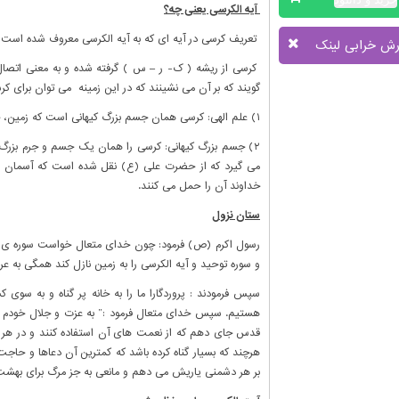
آیه الکرسی یعنی چه؟
تعریف کرسی در آیه ای که به آیه الکرسی معروف شده است
رش خرابی لینک
کرسی از ریشه ( ک- ر – س ) گرفته شده و به معنی اتصا
گویند که بر آن می نشینند که در این زمینه می توان برای ک
۱) علم الهی: کرسی همان جسم بزرگ کیهانی است که زمین، خورشید و آسمان ونیز سایر اجزا ی آسمان را در برمی گیرد.
۲) جسم بزرگ کیهانی: کرسی را همان یک جسم و جرم بزرگ 
می گیرد که از حضرت علی (ع) نقل شده است که آسمان وزمی
خداوند آن را حمل می کنند.
ستان نزول
و سوره توحید و آیه الکرسی را به زمین نازل کند همگی به ع
سپس فرمودند : پروردگارا ما را به خانه پر گناه و به سوی
هستیم. سپس خدای متعال فرمود :” به عزت و جلال خودم سوگند
هرچند که بسیار گناه کرده باشد که کمترین آن دعاها و حاجت
بر هر دشمنی یاریش می دهم و مانعی به جز مرگ برای بهشت ر