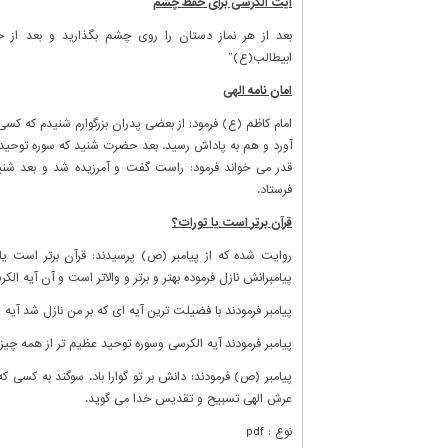
آیت الکرسی برای حفظ چشم
بعد از هر نماز دستان را روی چشم بگذارید و بعد از 
ابیطالب(ع)”
امان نامه الهی
امام کاظم (ع) فرمود: از بعضی پدران بزرگوارم شنیدم که 
آورد و هم به پاداش رسید. بعد حضرت شنید که سوره توحید 
قدر می خواند فرمود: راست گفت و آمرزیده شد و بعد شنید
فرستاد.
قرآن برتر است یا تورات؟
روایت شده که از پیامبر (ص) پرسیدند: قرآن برتر است یا ت
پیامبرانش نازل فرموده بهتر و برتر و والاتر است و آن آیه ال
پیامبر فرمودند با فضیلت ترین آیه ای که بر من نازل شد آیه
پیامبر فرمودند آیه الکرسی وسوره توحید عظیم تر از همه 
پیامبر (ص) فرمودند: دانش بر تو گوارا باد. سوگند به کس
عرش الهی تسبیح و تقدیس خدا می گوید.
نوع : pdf