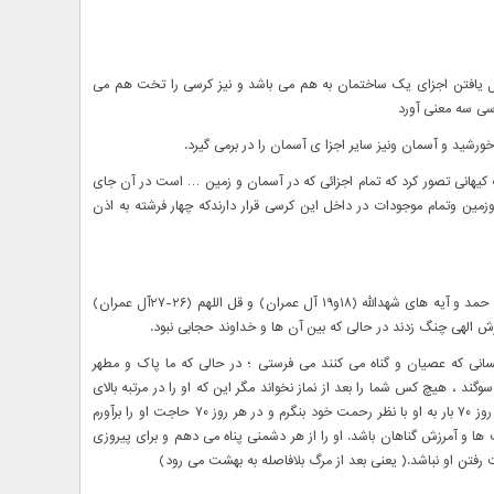
ل یافتن اجزای یک ساختمان به هم می باشد و نیز کرسی را تخت هم می
رسی سه معنی آورد
کیهانی تصور کرد که تمام اجزائی که در آسمان و زمین … است در آن جای
ن وتمام موجودات در داخل این کرسی قرار دارندکه چهار فرشته به اذن
رسول اکرم (ص) فرمود: چون خدای متعال خواست سوره ی حمد و آیه های شهدالله (۱۸و۱۹ آل عمران) و قل اللهم (۲۶-۲۷آل عمران)
رش الهی چنگ زدند در حالی که بین آن ها و خداوند حجابی نبود.
 کسانی که عصیان و گناه می کنند می فرستی ؛ در حالی که ما پاک و مطهر
 ، هیچ کس شما را بعد از نماز نخواند مگر این که او را در مرتبه بالای
قدس جای دهم که از نعمت های آن استفاده کنند و در هر روز ۷۰ بار به او با نظر رحمت خود بنگرم و در هر روز ۷۰ حاجت او را برآورم
 ها و آمرزش گناهان باشد. او را از هر دشمنی پناه می دهم و برای پیروزی
فتن او نباشد.( یعنی بعد از مرگ بلافاصله به بهشت می رود)