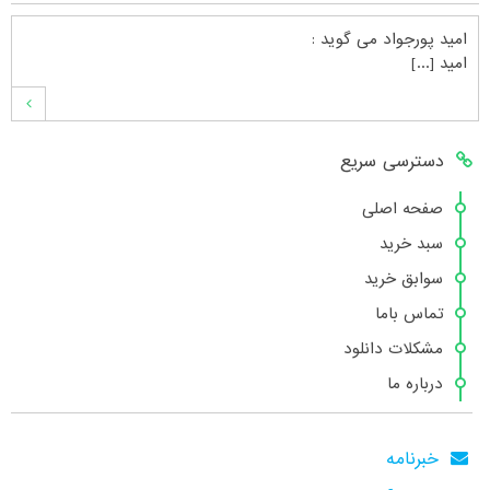
امید پورجواد
می گوید :
امید [...]
محمدشهنوازی
می گوید :
دسترسی سریع
سلام بنده محمد شهنوازی فقط بوسیله ا [...]
صفحه اصلی
سبد خرید
محمد
می گوید :
سوابق خرید
سلام تعداد کتاب۶در سایت زیاد نیست [...]
تماس باما
مشکلات دانلود
درباره ما
هانیه عسگری
می گوید :
بسیار عالی [...]
خبرنامه