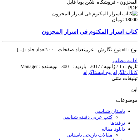
المحزون - فروشگاه آنلاین پویا فایل
PDF
18000 تومان
کتاب اسرار المکتوم فی اسرار المحزون
نوع : pdfنوع نگارش : عربیتعداد صفحات : ۱۰۰تعداد جلد : [...]
ادامه مطلب
تاریخ : 15 / ژانویه / 2017
بازدید : 3001
نویسنده : Manager
کانال تلگرام
پیج اینستاگرام
تبلیغات متنی
این
موضوعات
باستان شناسی
کتب عربی دفینه شناسی
ترفندها
دانلود مقاله
مقالات تاریخی باستانی