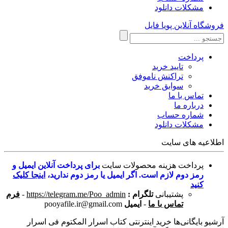
مشکلات دانلود
فروشگاه آنلاین پویا فایل
پرداخت
تایید خرید
تراکنش ناموفق
سوابق خرید
تماس با ما
درباره ما
شماره حساب
مشکلات دانلود
اطلاعیه های سایت
پرداخت هزینه محصولات سایت
برای پرداخت آنلاین ایمیل و
رمز دوم لازم است. اگر ایمیل یا رمز دوم ندارید،
اینجا کلیک
کنید
پشتیبانی
تلگرام :
https://telegram.me/Poo_admin
-
فرم
تماس با ما
-
ایمیل
pooyafile.ir@gmail.com
آرشیو بایگانی‌ها خرید اینترنتی کتاب اسرار المکتوم فی اسرار