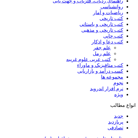
راهنمای ردیاب، فلزیاب و جهت یابی
روانشناسی
ریاضیات و آمار
کتب تاریخی
کتب تاریخی و باستانی
کتب تاریخی و مذهبی
کتب چاپی
کتب دعا و اذکار
علم جفر
علم رمل
کتب عربی علوم غریبه
کتب متافیزیک و ماوراء
کسب درآمد و بازاریابی
مجموعه ها
نجوم
نرم افزار اندروید
ویژه
انواع مطالب
جدید
پربازدید
تصادفی