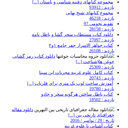
مجموعه کتابهای دفینه شناسی و باستان [...]
بازدید : 93912
مجموع کتابهای شیخ بهایی
بازدید : 46218
تقویم نجومی 97
بازدید : 28158
دانلود کتاب مستطاب سحر گشا و باطل نامه
بازدید : 27097
کتاب جواهر الاسرار جفر جامع ۱و۲
بازدید : 26108
دانلود کتاب رمز گشایی
جوغن ها(شناخت [...]
بازدید : 25309
کتاب کامل علوم غریبه مجربات ابن سینا
بازدید : 20743
آموزش ساخت لوپ یک متری برای فلزیاب [...]
بازدید : 19780
کتاب باطل ساختن هرگونه سحر و جادو
بازدید : 18502
دانلود مقاله
جغرافیای تاریخی بین [...]
تاریخ : 29 / نوامبر / 2016
کتاب آشنایی با علوم غریبه