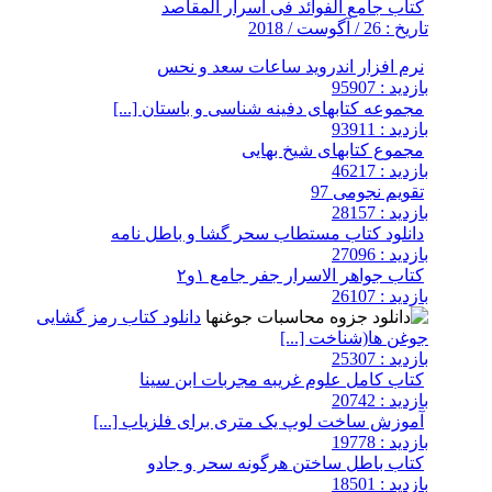
کتاب جامع الفوائد فی اسرار المقاصد
تاریخ : 26 / آگوست / 2018
نرم افزار اندروید ساعات سعد و نحس
بازدید : 95907
مجموعه کتابهای دفینه شناسی و باستان [...]
بازدید : 93911
مجموع کتابهای شیخ بهایی
بازدید : 46217
تقویم نجومی 97
بازدید : 28157
دانلود کتاب مستطاب سحر گشا و باطل نامه
بازدید : 27096
کتاب جواهر الاسرار جفر جامع ۱و۲
بازدید : 26107
دانلود کتاب رمز گشایی
جوغن ها(شناخت [...]
بازدید : 25307
کتاب کامل علوم غریبه مجربات ابن سینا
بازدید : 20742
آموزش ساخت لوپ یک متری برای فلزیاب [...]
بازدید : 19778
کتاب باطل ساختن هرگونه سحر و جادو
بازدید : 18501