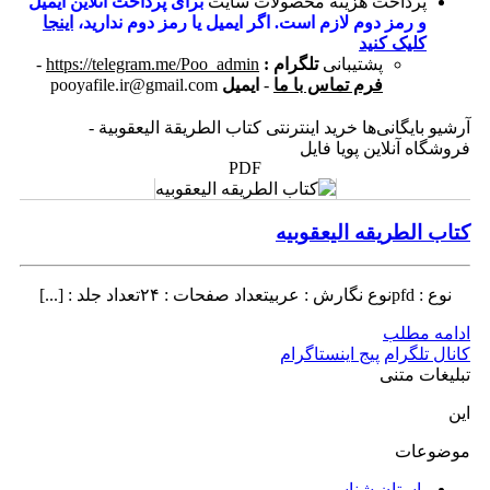
پرداخت هزینه محصولات سایت
برای پرداخت آنلاین ایمیل
و رمز دوم لازم است. اگر ایمیل یا رمز دوم ندارید،
اینجا
کلیک کنید
پشتیبانی
تلگرام :
https://telegram.me/Poo_admin
-
فرم تماس با ما
-
ایمیل
pooyafile.ir@gmail.com
آرشیو بایگانی‌ها خرید اینترنتی کتاب الطریقة الیعقوبیة -
فروشگاه آنلاین پویا فایل
PDF
کتاب الطریقه الیعقوبیه
نوع : pfdنوع نگارش : عربیتعداد صفحات : ۲۴تعداد جلد : [...]
ادامه مطلب
کانال تلگرام
پیج اینستاگرام
تبلیغات متنی
این
موضوعات
باستان شناسی