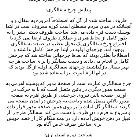
پیدایش چرخ سفالگری:
ظروف ساخته شده از گل که اصطلاحاً امروزه به سفال و یا
آنچنانکه در میان مردم مصطلح است کوزه معروف است در ابتدا
بوسیله دست فرم داده می شد. ساخت ظروف دستی بشر را به
طور کامل از لحاظ هنری و عملکرد ظروف ارضا نمی کرد با
اختراع چرخ سفالگری یک تحول عظیم در صنعت سفالگری
بوجود آمد. چرخهای اولیه در ابتدا چرخش کامل نداشتند و
اصطلاحاً بطئی بودند که بعدها چرخهائی ساخته شد که چرخش
کامل را انجام می دادند و دست سفالگر را برای ساخت هر چه
بهتر سفال بازگذاشتند چرخهای سفالگری اولیه از گل بودند که
در آنها از شاموت نیز استفاده شده بود.
چرخ سفالگری عبارت است از صفحة مدور که بوسیله اهرمی به
صفحه مدور دیگری در پائین متصل است که با به حرکت در
آوردن صفحه پائين نیروی چرخشی از طریق اهرم به صفحه
مدور بالائي منتقل شده و باعث به چرخش در آمدن صفحه می
گردند. سفالگر گل آماده را بر روی همین صفحه مدور قرار داده
و شروع به فرم دادن ظرف با دست می کند. سفالگر طرح را از
قبیل در ذهن خویش آماده دارد در نیمه هنگام کار از قصد خویش
برای ساختن ظرف خاص آگاه بود.
شناخت دوره استقراری: