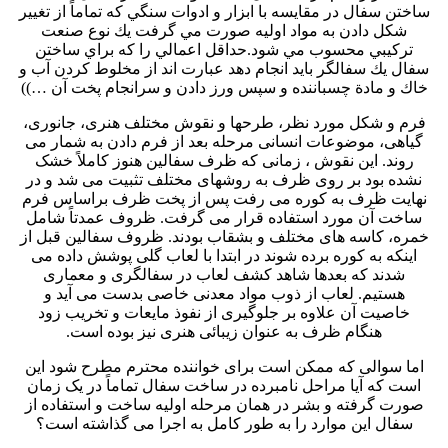
ساختن سفال در مقايسه با ابزار و ادوات سنگي كه تماماً از تغيير
شكل دادن به مواد اوليه صورت مي گرفت يك نوع صنعت
تركيبي محسوب مي شود.حداقل اعمالي را كه براي ساختن
سفال يك سفالگر بايد انجام دهد عبارت اند از مخلوط كردن آب و
خاك و مادة چسباننده و سپس ورز دادن و سرانجام پخت آن …))
فرم و شكل مورد نظر، طرحها و نقوش مختلف هنری، جانوری،
گیاهی، موضوعات انسانی مرحله بعد از فرم دادن به شمار می
روند. این نقوش ، زمانی که ظرف سفالین هنوز کاملاً خشک
نشده بود بر روی ظرف به روشهای مختلف تثبیت می شد و در
نهایت ظرف به کوره می رفت پس از پخت ظرف براساس فرم
ساخت آن مورد استفاده قرار می گرفت. ظروف عمدتاً شامل
خمره، کاسه های مختلف و بشقاب بودند. ظروف سفالین قبل از
اینکه به کوره برده شوند در ابتدا با لعاب گلی پوشش داده می
شدند که بعدها شاهد کشف لعاب در سفالگری و معماری
هستیم. لعاب از ذوب مواد معدنی خاصی بدست می آید و
خاصیت آن علاوه بر جلوگیری از نفوذ مایعات و تخریب زود
هنگام ظرف به عنوان زیبائی هنری نیز بوده است.
اما سوالی که ممکن است برای خواننده محترم مطرح شود این
است که آیا مراحل نامبرده در ساخت سفال تماماً در یک زمان
صورت گرفته و بشر در همان مرحله اولیه ساخت و استفاده از
سفال این موارد را به طور کامل به اجرا می گذاشته است؟