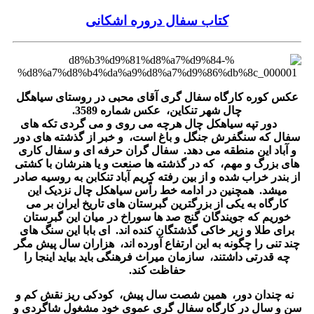
کتاب سفال دروره اشکانی
عکس کوره کارگاه سفال گری آقای محبی در روستای سیاهگل
چال شهر تنکاین، عکس شماره 3589.
دور تپه سیاهکل چال هرچه می روی و می گردی تکه های
سفال که سنگفرش جنگل و باغ است، و خبر از گذشته های دور
و آباد این منطقه می دهد. سفال گران حرفه ای و سفال کاری
های بزرگ و مهم، که در گذشته ها صنعت و یا هنرشان با کشتی
از بندر خراب شده و از بین رفته کریم آباد تنکابن به روسیه صادر
میشد. همچنین در ادامه خط راًس سیاهکل چال نزدیک این
کارگاه به یکی از بزرگترین گبرستان های تاریخ ایران بر می
خوریم که جویندگان گنج صد ها سوراخ در میان این گبرستان
برای طلا و زیر خاکی گذشتگان کنده اند. ای بابا این سنگ های
چند تنی را چگونه به این ارتفاع آورده اند، هزاران سال پیش مگر
چه قدرتی داشتند، سازمان میراث فرهنگی باید بیاید اینجا را
حفاظت کند.
نه چندان دور، همین شصت سال پیش، کودکی ریز نقش کم و
سن و سال در کارگاه سفال گری عموی خود مشغول شاگردی و