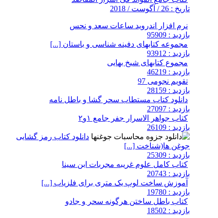
تاریخ : 26 / آگوست / 2018
نرم افزار اندروید ساعات سعد و نحس
بازدید : 95909
مجموعه کتابهای دفینه شناسی و باستان [...]
بازدید : 93912
مجموع کتابهای شیخ بهایی
بازدید : 46219
تقویم نجومی 97
بازدید : 28159
دانلود کتاب مستطاب سحر گشا و باطل نامه
بازدید : 27097
کتاب جواهر الاسرار جفر جامع ۱و۲
بازدید : 26109
دانلود کتاب رمز گشایی
جوغن ها(شناخت [...]
بازدید : 25309
کتاب کامل علوم غریبه مجربات ابن سینا
بازدید : 20743
آموزش ساخت لوپ یک متری برای فلزیاب [...]
بازدید : 19780
کتاب باطل ساختن هرگونه سحر و جادو
بازدید : 18502