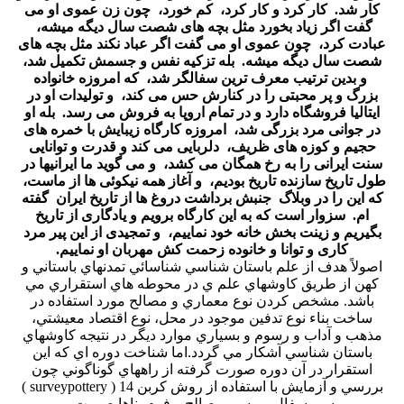
کار شد. کار کرد و کار کرد، کم خورد، چون زن عموی او می
گفت اگر زیاد بخورد مثل بچه های شصت سال دیگه میشه،
عبادت کرد، چون عموی او می گفت اگر عباد نکند مثل بچه های
شصت سال دیگه میشه. بله تزکیه نفس و جسمش تکمیل شد،
و بدین ترتیب معرف ترین سفالگر شد، که امروزه خانواده
بزرگ و پر محبتی را در کنارش حس می کند، و تولیدات او در
ایتالیا فروشگاه دارد و در تمام اروپا به فروش می رسد. بله او
در جوانی مرد بزرگی شد، امروزه کارگاه زیبایش با خمره های
حجیم و کوزه های ظریف، دلربایی می کند و قدرت و توانایی
سنت ایرانی را به رخ همگان می کشد، و می گوید ما ایرانیها در
طول تاریخ سازنده تاریخ بودیم، و آغاز همه نیکوئی ها از ماست،
که این را در وبلاگ
جنبش برداشت دروغ ها از تاریخ ایران
گفته
ام. سزوار است که به این کارگاه برویم و یادگاری از تاریخ
بگیریم و زینت بخش خانه خود نماییم، و تمجیدی از این پیر مرد
کاری و توانا و خانوده زحمت کش مهربان او نماییم.
اصولاً هدف از علم باستان شناسي شناسائي تمدنهاي باستاني و
كهن از طريق كاوشهاي علم ي در محوطه هاي استقراري مي
باشد. مشخص كردن نوع معماري و مصالح مورد استفاده در
ساخت بناء نوع تدفين موجود در محل، نوع اقتصاد معيشتي،
مذهب و آداب و رسوم و بسياري موارد ديگر در نتيجه كاوشهاي
باستان شناسي آشكار مي گردد.اما شناخت دوره اي كه اين
استقرار در آن دوره صورت گرفته از راههاي گوناگوني چون
بررسي و آزمايش با استفاده از روش كربن 14 ( surveypottery )
بررسي سفال بررسي مصالح و فرم بناها صورت مي