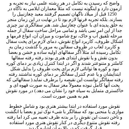
واضح که رسیدن به تکامل در هر رشته علمی نیاز به تجربه و
آزمون دارد و اینگونه نیست که مثلاً معماران ایلامی به ناگاه در
1250 قبل از میلاد ناگهان تصمیم گرفتند معبد چغازنبیل را
بسازند. بلکه تجربه قرنها لازم بود تا در نهایت در این زمان منجر
به خلق پدیده ای با عنوان چغازنبیل شد. هنر سفالگری نیز چیزی
جدا از این امر نمی باشد و تمامی مراحل ساخت سفال از جمله
مرحله تلفیق آب و خاک، نوع شاموت و میزان آن، انواع فرمها و
اشکال ظروف، کاربرد انواع نقوش، دمای لازم برای پخت سفال
و کاربرد لعاب در ظروف سفالین به مرور با گذشت زمان به
تکامل رسیده اند مثلاً اگر سفالهای اولیه ساده و خشن و بعضاً
بدون نقش و یا نقوش ابتدای هنری بودند رفته رفته سفالها
کاملتر و متنوعتر شدند و اگر در ابتدا کنترل زیادی بر دمای کوره
نبود و کوره ها توانائی لازم برای پخت ظروف را بدلیل شکل
ابتدایشان و یا عدم کنترل سفالگر بر دمای کوره نداشتند رفته
رفته سفالگر توانست این نقیصه را برطرف نماید.( سفالهائی که
پخت آنها کامل نبوده معمولاً مغز سفال به صورت قهوه ای و
خاکستری متمایل به سیاه خود را نشان می دهد.) در مورد نقوش
هم به همین صورت است.
نقوش مورد استفاده در ابتدا بیشتر هنری بود و شامل خطوط
موازی یا منحنی بود که سفالگر با شیء نوک تیز و بعضاً با انگشت
و ناخن دست این نقوش را بر بدنه ظرف تعبیه می کرد اما رفته
رفته نقوش متنوع دیگری در کنار نقوش هنری مورد استفاده
قرار گرفت که در بالا به آن اشاره گردید.