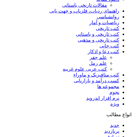
مقالات تاریخی باستانی
راهنمای ردیاب، فلزیاب و جهت یابی
روانشناسی
ریاضیات و آمار
کتب تاریخی
کتب تاریخی و باستانی
کتب تاریخی و مذهبی
کتب چاپی
کتب دعا و اذکار
علم جفر
علم رمل
کتب عربی علوم غریبه
کتب متافیزیک و ماوراء
کسب درآمد و بازاریابی
مجموعه ها
نجوم
نرم افزار اندروید
ویژه
انواع مطالب
جدید
پربازدید
تصادفی