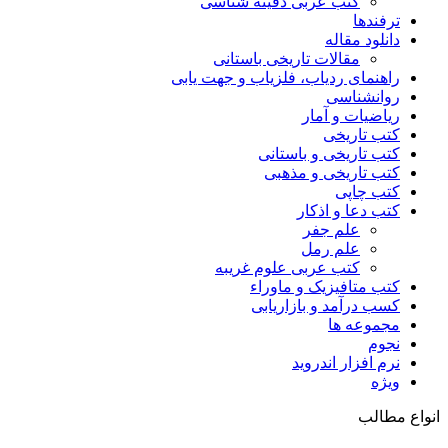
کتب عربی دفینه شناسی
ترفندها
دانلود مقاله
مقالات تاریخی باستانی
راهنمای ردیاب، فلزیاب و جهت یابی
روانشناسی
ریاضیات و آمار
کتب تاریخی
کتب تاریخی و باستانی
کتب تاریخی و مذهبی
کتب چاپی
کتب دعا و اذکار
علم جفر
علم رمل
کتب عربی علوم غریبه
کتب متافیزیک و ماوراء
کسب درآمد و بازاریابی
مجموعه ها
نجوم
نرم افزار اندروید
ویژه
انواع مطالب