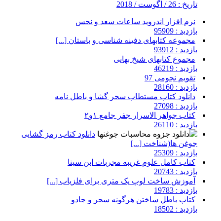
تاریخ : 26 / آگوست / 2018
نرم افزار اندروید ساعات سعد و نحس
بازدید : 95909
مجموعه کتابهای دفینه شناسی و باستان [...]
بازدید : 93912
مجموع کتابهای شیخ بهایی
بازدید : 46219
تقویم نجومی 97
بازدید : 28160
دانلود کتاب مستطاب سحر گشا و باطل نامه
بازدید : 27098
کتاب جواهر الاسرار جفر جامع ۱و۲
بازدید : 26110
دانلود کتاب رمز گشایی
جوغن ها(شناخت [...]
بازدید : 25309
کتاب کامل علوم غریبه مجربات ابن سینا
بازدید : 20743
آموزش ساخت لوپ یک متری برای فلزیاب [...]
بازدید : 19783
کتاب باطل ساختن هرگونه سحر و جادو
بازدید : 18502