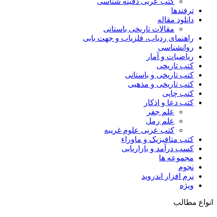
کتب عربی دفینه شناسی
ترفندها
دانلود مقاله
مقالات تاریخی باستانی
راهنمای ردیاب، فلزیاب و جهت یابی
روانشناسی
ریاضیات و آمار
کتب تاریخی
کتب تاریخی و باستانی
کتب تاریخی و مذهبی
کتب چاپی
کتب دعا و اذکار
علم جفر
علم رمل
کتب عربی علوم غریبه
کتب متافیزیک و ماوراء
کسب درآمد و بازاریابی
مجموعه ها
نجوم
نرم افزار اندروید
ویژه
انواع مطالب