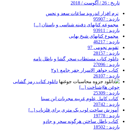
تاریخ : 26 / آگوست / 2018
نرم افزار اندروید ساعات سعد و نحس
بازدید : 95907
مجموعه کتابهای دفینه شناسی و باستان [...]
بازدید : 93911
مجموع کتابهای شیخ بهایی
بازدید : 46217
تقویم نجومی 97
بازدید : 28157
دانلود کتاب مستطاب سحر گشا و باطل نامه
بازدید : 27096
کتاب جواهر الاسرار جفر جامع ۱و۲
بازدید : 26107
دانلود کتاب رمز گشایی
جوغن ها(شناخت [...]
بازدید : 25309
کتاب کامل علوم غریبه مجربات ابن سینا
بازدید : 20742
آموزش ساخت لوپ یک متری برای فلزیاب [...]
بازدید : 19778
کتاب باطل ساختن هرگونه سحر و جادو
بازدید : 18502