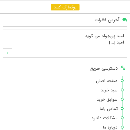
بوکمارک کنید
آخرین نظرات
امید پورجواد
می گوید :
امید [...]
محمدشهنوازی
می گوید :
دسترسی سریع
سلام بنده محمد شهنوازی فقط بوسیله ا [...]
صفحه اصلی
سبد خرید
محمد
می گوید :
سوابق خرید
سلام تعداد کتاب۶در سایت زیاد نیست [...]
تماس باما
مشکلات دانلود
درباره ما
هانیه عسگری
می گوید :