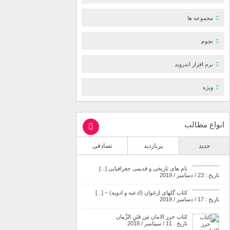
مجموعه ها
نجوم
نرم افزار اندروید
ویژه
انواع مطالب
جدید
پربازدید
تصادفی
نام های تاریخی و قدیمی جغرافیایی [...]
تاریخ : 23 / دسامبر / 2019
کتاب گلهای ارغوان (ادعیه و ادویه) – [...]
تاریخ : 17 / دسامبر / 2019
کتاب حرز الامان مَن فَتَنِ الزَّمان
تاریخ : 11 / سپتامبر / 2018