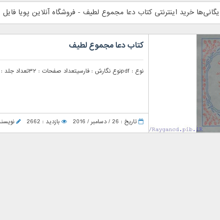
یگانی‌ها خرید اینترنتی کتاب دعا مجموع لطیف - فروشگاه آنلاین پویا فایل
کتاب دعا مجموع لطیف
نوع : pdfنوع نگارش : فارسیتعداد صفحات : ۳۲تعداد جلد : [...]
تاریخ : 26 / دسامبر / 2016
بازدید : 2662
نویسنده : r