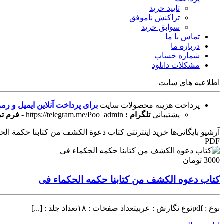
تایید خرید
تراکنش ناموفق
سوابق خرید
تماس با ما
درباره ما
شماره حساب
مشکلات دانلود
اطلاعیه های سایت
پرداخت هزینه محصولات سایت
برای پرداخت آنلاین ایمیل و رمز
پشتیبانی
تلگرام :
https://telegram.me/Poo_admin
-
فرم تم
آرشیو بایگانی‌ها خرید اینترنتی کتاب دعوة الكشف من كتابنا حكمة الحك
PDF
3000 تومان
کتاب دعوه الکشف من کتابنا حکمه الحکماء فى
نوع : pdfنوع نگارش : عربیتعداد صفحات : ۱۸تعداد جلد : [...]