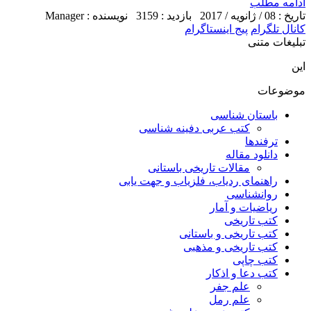
ادامه مطلب
تاریخ : 08 / ژانویه / 2017
بازدید : 3159
نویسنده : Manager
کانال تلگرام
پیج اینستاگرام
تبلیغات متنی
این
موضوعات
باستان شناسی
کتب عربی دفینه شناسی
ترفندها
دانلود مقاله
مقالات تاریخی باستانی
راهنمای ردیاب، فلزیاب و جهت یابی
روانشناسی
ریاضیات و آمار
کتب تاریخی
کتب تاریخی و باستانی
کتب تاریخی و مذهبی
کتب چاپی
کتب دعا و اذکار
علم جفر
علم رمل