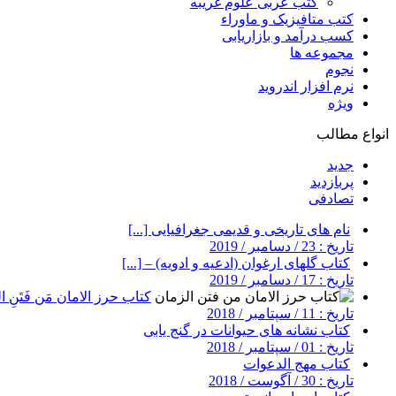
کتب عربی علوم غریبه
کتب متافیزیک و ماوراء
کسب درآمد و بازاریابی
مجموعه ها
نجوم
نرم افزار اندروید
ویژه
انواع مطالب
جدید
پربازدید
تصادفی
نام های تاریخی و قدیمی جغرافیایی [...]
تاریخ : 23 / دسامبر / 2019
کتاب گلهای ارغوان (ادعیه و ادویه) – [...]
تاریخ : 17 / دسامبر / 2019
کتاب حرز الامان مَن فَتَنِ ال
تاریخ : 11 / سپتامبر / 2018
کتاب نشانه های حیوانات در گنج یابی
تاریخ : 01 / سپتامبر / 2018
کتاب مهج الدعوات
تاریخ : 30 / آگوست / 2018