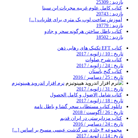
بازدید : 25309
کتاب کامل علوم غریبه مجربات ابن سینا
بازدید : 20743
آموزش ساخت لوپ یک متری برای فلزیاب [...]
بازدید : 19779
کتاب باطل ساختن هرگونه سحر و جادو
بازدید : 18502
کتاب EFT تکنیک های رهایی ذهن
تاریخ : 10 / ژانویه / 2017
کتاب شرح صلوات
تاریخ : 24 / ژانویه / 2017
کتاب گنج باستان
تاریخ : 25 / دسامبر / 2016
نرم افزار اندروید هیپنوتیزم
تاریخ : 31 / ژانویه / 2017
کتاب شامل الاضول و کامل الحصول
تاریخ : 18 / ژانویه / 2017
دانلود کتاب مستطاب سحر گشا و باطل نامه
تاریخ : 26 / آگوست / 2018
کتاب مزداپرستی در ایران قدیم
تاریخ : 24 / دسامبر / 2016
مجموعه ۴ جلدی سرگذشت عیسی مسیح بر اساس [...]
تاریخ : 14 / ژانویه / 2017