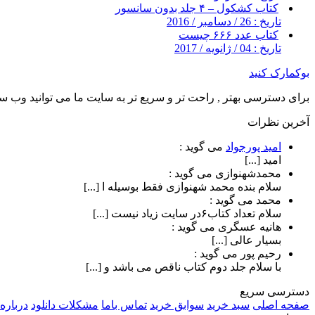
کتاب کشکول – ۴ جلد بدون سانسور
تاریخ : 26 / دسامبر / 2016
کتاب عدد ۶۶۶ چیست
تاریخ : 04 / ژانویه / 2017
بوکمارک کنید
برای دسترسی بهتر , راحت تر و سریع تر به سایت ما می توانید وب سای
آخرین نظرات
امید پورجواد
می گوید :
امید [...]
محمدشهنوازی
می گوید :
سلام بنده محمد شهنوازی فقط بوسیله ا [...]
محمد
می گوید :
سلام تعداد کتاب۶در سایت زیاد نیست [...]
هانیه عسگری
می گوید :
بسیار عالی [...]
رحیم پور
می گوید :
با سلام جلد دوم کتاب ناقص می باشد و [...]
دسترسی سریع
صفحه اصلی
سبد خرید
سوابق خرید
تماس باما
مشکلات دانلود
درباره 