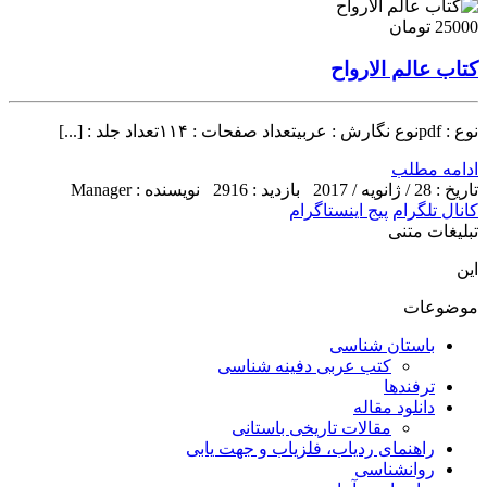
25000 تومان
کتاب عالم الارواح
نوع : pdfنوع نگارش : عربیتعداد صفحات : ۱۱۴تعداد جلد : [...]
ادامه مطلب
تاریخ : 28 / ژانویه / 2017
بازدید : 2916
نویسنده : Manager
کانال تلگرام
پیج اینستاگرام
تبلیغات متنی
این
موضوعات
باستان شناسی
کتب عربی دفینه شناسی
ترفندها
دانلود مقاله
مقالات تاریخی باستانی
راهنمای ردیاب، فلزیاب و جهت یابی
روانشناسی