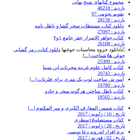
مجموع کتابهای شیخ بهایی
بازدید : 46218
تقویم نجومی 97
بازدید : 28158
دانلود کتاب مستطاب سحر گشا و باطل نامه
بازدید : 27097
کتاب جواهر الاسرار جفر جامع ۱و۲
بازدید : 26108
دانلود کتاب رمز گشایی
جوغن ها(شناخت [...]
بازدید : 25309
کتاب کامل علوم غریبه مجربات ابن سینا
بازدید : 20743
آموزش ساخت لوپ یک متری برای فلزیاب [...]
بازدید : 19780
کتاب باطل ساختن هرگونه سحر و جادو
بازدید : 18502
کتاب شمس المعارف الکبری و سر المکتوم [...]
تاریخ : 16 / ژانویه / 2017
کتاب مستصله۱۵سطری
تاریخ : 28 / ژانویه / 2017
نرم افزار اندروید دعا نویسی
تاریخ : 02 / فوریه / 2017