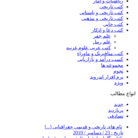
ریاضیات و آمار
کتب تاریخی
کتب تاریخی و باستانی
کتب تاریخی و مذهبی
کتب چاپی
کتب دعا و اذکار
علم جفر
علم رمل
کتب عربی علوم غریبه
کتب متافیزیک و ماوراء
کسب درآمد و بازاریابی
مجموعه ها
نجوم
نرم افزار اندروید
ویژه
انواع مطالب
جدید
پربازدید
تصادفی
نام های تاریخی و قدیمی جغرافیایی [...]
تاریخ : 23 / دسامبر / 2019