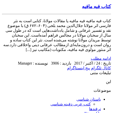
کتاب فیه مافیه
کتاب فیه مافیه فیه مافیه یا مقالات مولانا، کتابی است به نثر
فارسی اثر مولانا جلال‌الدین محمد بلخی (۶۰۴–۶۷۲ ق) با موضوع
نقد و تفسیر عرفانی و شامل یادداشت‌هایی است که در طول سی
سال از سخنان مولانا در مجالس فراهم آمده‌است. این سخنان
توسط مریدان مولانا نوشته می‌شده است. نثر این کتاب ساده و
روان است و درون‌مایه‌ای ازمطالب عرفانی دینی واخلاقی دارد.سه
اثر منثور مولوی فیه مافیه، مکتوبات (مکاتیب نیز [...]
ادامه مطلب
تاریخ : 24 / اکتبر / 2017
بازدید : 3906
نویسنده : Manager
کانال تلگرام
پیج اینستاگرام
تبلیغات متنی
این
موضوعات
باستان شناسی
کتب عربی دفینه شناسی
ترفندها