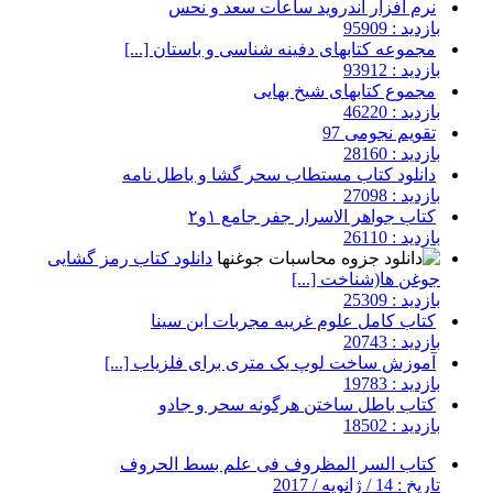
نرم افزار اندروید ساعات سعد و نحس
بازدید : 95909
مجموعه کتابهای دفینه شناسی و باستان [...]
بازدید : 93912
مجموع کتابهای شیخ بهایی
بازدید : 46220
تقویم نجومی 97
بازدید : 28160
دانلود کتاب مستطاب سحر گشا و باطل نامه
بازدید : 27098
کتاب جواهر الاسرار جفر جامع ۱و۲
بازدید : 26110
دانلود کتاب رمز گشایی
جوغن ها(شناخت [...]
بازدید : 25309
کتاب کامل علوم غریبه مجربات ابن سینا
بازدید : 20743
آموزش ساخت لوپ یک متری برای فلزیاب [...]
بازدید : 19783
کتاب باطل ساختن هرگونه سحر و جادو
بازدید : 18502
کتاب السر المظروف فی علم بسط الحروف
تاریخ : 14 / ژانویه / 2017