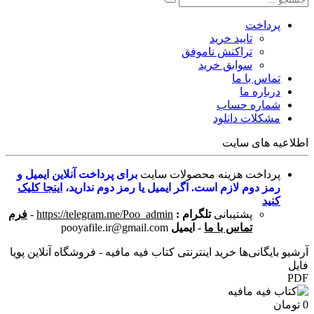
پرداخت
تایید خرید
تراکنش ناموفق
سوابق خرید
تماس با ما
درباره ما
شماره حساب
مشکلات دانلود
اطلاعیه های سایت
پرداخت هزینه محصولات سایت
برای پرداخت آنلاین ایمیل و
رمز دوم لازم است. اگر ایمیل یا رمز دوم ندارید،
اینجا کلیک
کنید
پشتیبانی
تلگرام :
https://telegram.me/Poo_admin
-
فرم
تماس با ما
-
ایمیل
pooyafile.ir@gmail.com
آرشیو بایگانی‌ها خرید اینترنتی کتاب فیه مافیه - فروشگاه آنلاین پویا
فایل
PDF
0 تومان