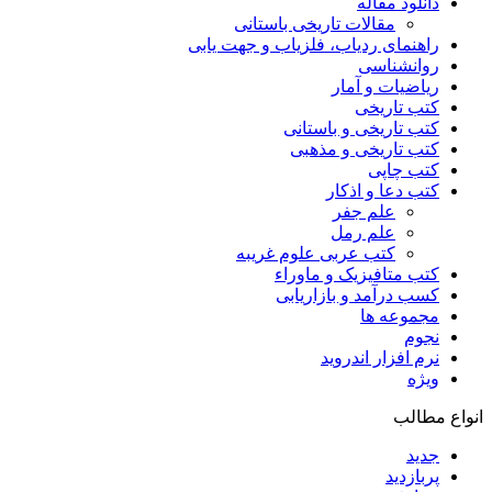
دانلود مقاله
مقالات تاریخی باستانی
راهنمای ردیاب، فلزیاب و جهت یابی
روانشناسی
ریاضیات و آمار
کتب تاریخی
کتب تاریخی و باستانی
کتب تاریخی و مذهبی
کتب چاپی
کتب دعا و اذکار
علم جفر
علم رمل
کتب عربی علوم غریبه
کتب متافیزیک و ماوراء
کسب درآمد و بازاریابی
مجموعه ها
نجوم
نرم افزار اندروید
ویژه
انواع مطالب
جدید
پربازدید