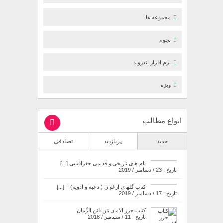
مجموعه ها
نجوم
نرم افزار اندروید
ویژه
انواع مطالب
جدید
پربازدید
تصادفی
نام های تاریخی و قدیمی جغرافیایی [...]
تاریخ : 23 / دسامبر / 2019
کتاب گلهای ارغوان (ادعیه و ادویه) – [...]
تاریخ : 17 / دسامبر / 2019
کتاب حرز الامان مَن فَتَنِ الزَّمان
تاریخ : 11 / سپتامبر / 2018