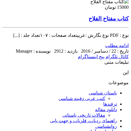
15000 تومان
کتاب مفتاح الفلاح
نوع : PDF نوع نگارش :عربیتعداد صفحات : ۱۰۷تعداد جلد : [...]
ادامه مطلب
تاریخ : 22 / دسامبر / 2016
بازدید : 2912
نویسنده : Manager
کانال تلگرام
پیج اینستاگرام
تبلیغات متنی
این
موضوعات
باستان شناسی
کتب عربی دفینه شناسی
ترفندها
دانلود مقاله
مقالات تاریخی باستانی
راهنمای ردیاب، فلزیاب و جهت یابی
روانشناسی