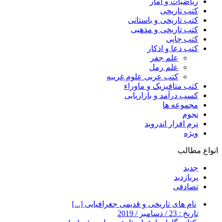
ریاضیات و آمار
کتب تاریخی
کتب تاریخی و باستانی
کتب تاریخی و مذهبی
کتب چاپی
کتب دعا و اذکار
علم جفر
علم رمل
کتب عربی علوم غریبه
کتب متافیزیک و ماوراء
کسب درآمد و بازاریابی
مجموعه ها
نجوم
نرم افزار اندروید
ویژه
انواع مطالب
جدید
پربازدید
تصادفی
نام های تاریخی و قدیمی جغرافیایی [...]
تاریخ : 23 / دسامبر / 2019