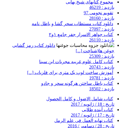
مجموع کتابهای شیخ بهایی
بازدید : 46219
تقویم نجومی 97
بازدید : 28160
دانلود کتاب مستطاب سحر گشا و باطل نامه
بازدید : 27097
کتاب جواهر الاسرار جفر جامع ۱و۲
بازدید : 26110
دانلود کتاب رمز گشایی
جوغن ها(شناخت [...]
بازدید : 25309
کتاب کامل علوم غریبه مجربات ابن سینا
بازدید : 20743
آموزش ساخت لوپ یک متری برای فلزیاب [...]
بازدید : 19781
کتاب باطل ساختن هرگونه سحر و جادو
بازدید : 18502
کتاب شامل الاضول و کامل الحصول
تاریخ : 18 / ژانویه / 2017
کتاب آینده طلایی
تاریخ : 17 / ژانویه / 2017
کتاب نهایه العمل فی علم الرمل
تاریخ : 28 / دسامبر / 2016