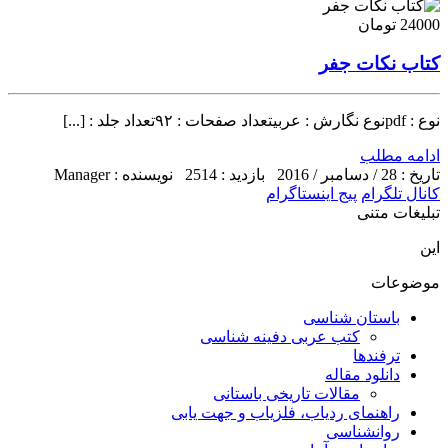
24000 تومان
کتاب نکات جفر
نوع : pdfنوع نگارش : عربیتعداد صفحات : ۹۲تعداد جلد : [...]
ادامه مطلب
تاریخ : 28 / دسامبر / 2016
بازدید : 2514
نویسنده : Manager
کانال تلگرام
پیج اینستاگرام
تبلیغات متنی
این
موضوعات
باستان شناسی
کتب عربی دفینه شناسی
ترفندها
دانلود مقاله
مقالات تاریخی باستانی
راهنمای ردیاب، فلزیاب و جهت یابی
روانشناسی