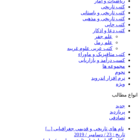
ریاضیات و آمار
کتب تاریخی
کتب تاریخی و باستانی
کتب تاریخی و مذهبی
کتب چاپی
کتب دعا و اذکار
علم جفر
علم رمل
کتب عربی علوم غریبه
کتب متافیزیک و ماوراء
کسب درآمد و بازاریابی
مجموعه ها
نجوم
نرم افزار اندروید
ویژه
انواع مطالب
جدید
پربازدید
تصادفی
نام های تاریخی و قدیمی جغرافیایی [...]
تاریخ : 23 / دسامبر / 2019