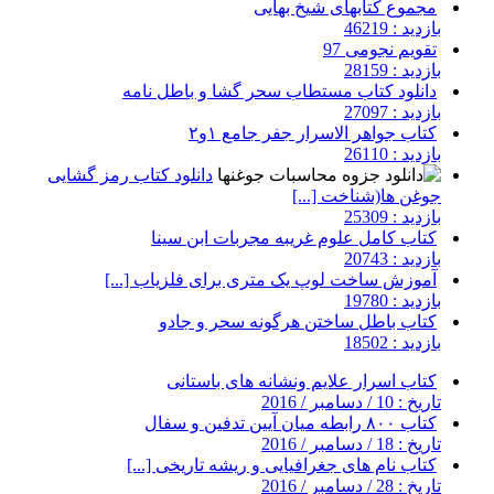
مجموع کتابهای شیخ بهایی
بازدید : 46219
تقویم نجومی 97
بازدید : 28159
دانلود کتاب مستطاب سحر گشا و باطل نامه
بازدید : 27097
کتاب جواهر الاسرار جفر جامع ۱و۲
بازدید : 26110
دانلود کتاب رمز گشایی
جوغن ها(شناخت [...]
بازدید : 25309
کتاب کامل علوم غریبه مجربات ابن سینا
بازدید : 20743
آموزش ساخت لوپ یک متری برای فلزیاب [...]
بازدید : 19780
کتاب باطل ساختن هرگونه سحر و جادو
بازدید : 18502
کتاب اسرار علایم ونشانه های باستانی
تاریخ : 10 / دسامبر / 2016
کتاب ۸۰۰ رابطه میان آیین تدفین و سفال
تاریخ : 18 / دسامبر / 2016
کتاب نام های جغرافیایی و ریشه تاریخی [...]
تاریخ : 28 / دسامبر / 2016