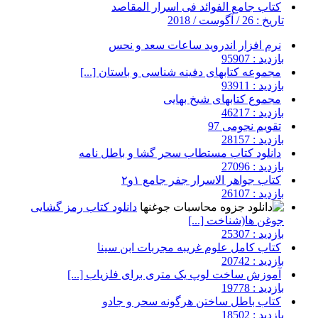
کتاب جامع الفوائد فی اسرار المقاصد
تاریخ : 26 / آگوست / 2018
نرم افزار اندروید ساعات سعد و نحس
بازدید : 95907
مجموعه کتابهای دفینه شناسی و باستان [...]
بازدید : 93911
مجموع کتابهای شیخ بهایی
بازدید : 46217
تقویم نجومی 97
بازدید : 28157
دانلود کتاب مستطاب سحر گشا و باطل نامه
بازدید : 27096
کتاب جواهر الاسرار جفر جامع ۱و۲
بازدید : 26107
دانلود کتاب رمز گشایی
جوغن ها(شناخت [...]
بازدید : 25307
کتاب کامل علوم غریبه مجربات ابن سینا
بازدید : 20742
آموزش ساخت لوپ یک متری برای فلزیاب [...]
بازدید : 19778
کتاب باطل ساختن هرگونه سحر و جادو
بازدید : 18502