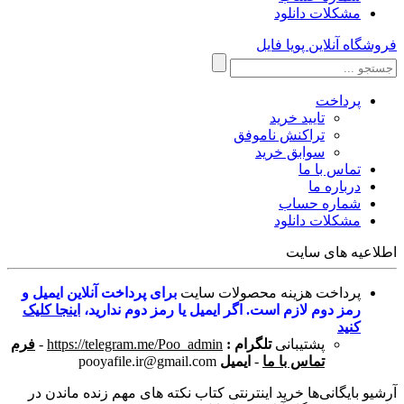
مشکلات دانلود
فروشگاه آنلاین پویا فایل
پرداخت
تایید خرید
تراکنش ناموفق
سوابق خرید
تماس با ما
درباره ما
شماره حساب
مشکلات دانلود
اطلاعیه های سایت
پرداخت هزینه محصولات سایت
برای پرداخت آنلاین ایمیل و
رمز دوم لازم است. اگر ایمیل یا رمز دوم ندارید،
اینجا کلیک
کنید
پشتیبانی
تلگرام :
https://telegram.me/Poo_admin
-
فرم
تماس با ما
-
ایمیل
pooyafile.ir@gmail.com
آرشیو بایگانی‌ها خرید اینترنتی کتاب نکته های مهم زنده ماندن در