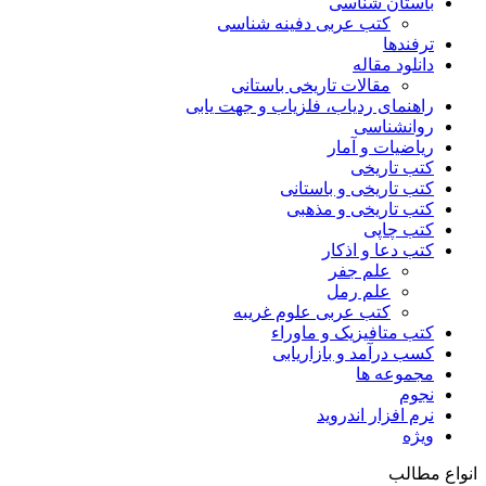
باستان شناسی
کتب عربی دفینه شناسی
ترفندها
دانلود مقاله
مقالات تاریخی باستانی
راهنمای ردیاب، فلزیاب و جهت یابی
روانشناسی
ریاضیات و آمار
کتب تاریخی
کتب تاریخی و باستانی
کتب تاریخی و مذهبی
کتب چاپی
کتب دعا و اذکار
علم جفر
علم رمل
کتب عربی علوم غریبه
کتب متافیزیک و ماوراء
کسب درآمد و بازاریابی
مجموعه ها
نجوم
نرم افزار اندروید
ویژه
انواع مطالب