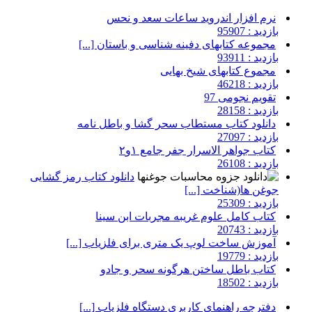
نرم افزار اندروید ساعات سعد و نحس
بازدید : 95907
مجموعه کتابهای دفینه شناسی و باستان [...]
بازدید : 93911
مجموع کتابهای شیخ بهایی
بازدید : 46218
تقویم نجومی 97
بازدید : 28158
دانلود کتاب مستطاب سحر گشا و باطل نامه
بازدید : 27097
کتاب جواهر الاسرار جفر جامع ۱و۲
بازدید : 26108
دانلود کتاب رمز گشایی
جوغن ها(شناخت [...]
بازدید : 25309
کتاب کامل علوم غریبه مجربات ابن سینا
بازدید : 20743
آموزش ساخت لوپ یک متری برای فلزیاب [...]
بازدید : 19779
کتاب باطل ساختن هرگونه سحر و جادو
بازدید : 18502
دفترچه راهنمای کاربری دستگاه فلزیاب [...]