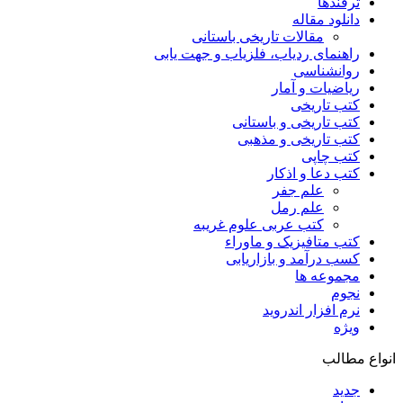
ترفندها
دانلود مقاله
مقالات تاریخی باستانی
راهنمای ردیاب، فلزیاب و جهت یابی
روانشناسی
ریاضیات و آمار
کتب تاریخی
کتب تاریخی و باستانی
کتب تاریخی و مذهبی
کتب چاپی
کتب دعا و اذکار
علم جفر
علم رمل
کتب عربی علوم غریبه
کتب متافیزیک و ماوراء
کسب درآمد و بازاریابی
مجموعه ها
نجوم
نرم افزار اندروید
ویژه
انواع مطالب
جدید