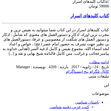
59000 تومان
کتاب کلیدهای اسرار
کتاب کلیدهای اسرار در این کتاب شما میتوانید به نفیس ترین و
مجرب ترین اوراد، اذکار و دستورالعمل های معنوی که شامل : اذکار
و دستور العمل های شگفت از معصومین و عرفا، دستورالعمل های
بی نظیر جهت تشرف به حضور امام عصر (عج) ، خواص و اعداد
ابجد اسماء الله، مجموع نفیس و کامل ادعیه السر (اهدایی خداوند به
پیامبرعجائب و غرائب، متن کامل فالنامه شیخ بهایی و نقد و [...]
ادامه مطلب
تاریخ : 24 / ژانویه / 2017
بازدید : 4269
نویسنده : Manager
کانال تلگرام
پیج اینستاگرام
تبلیغات متنی
این
موضوعات
باستان شناسی
کتب عربی دفینه شناسی