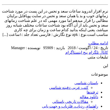
نرم افزار اندروید ساعات سعد و نحس در این پست در مورد شناخت
زمانهای خوب و بد یا همان سعد و نحس در سایت پویافایل برایتان
مطالبی را قرار میدهم اما مورد مهمی که در علم شناخت زمانهای
سعد و نحس باید از آن آگاه بود شناخت ساعات مختلف شبانه روز
میباشد، یعنی اینکه بدانید کدام ساعت و زمان برای چه کاری
مناسب است.نوع : apk نوع نگارش : فارسی تعداد جلد :۱ساعت [...]
ادامه مطلب
تاریخ : 24 / آگوست / 2018
بازدید : 95909
نویسنده : Manager
کانال تلگرام
پیج اینستاگرام
تبلیغات متنی
این
موضوعات
باستان شناسی
کتب عربی دفینه شناسی
ترفندها
دانلود مقاله
مقالات تاریخی باستانی
راهنمای ردیاب، فلزیاب و جهت یابی