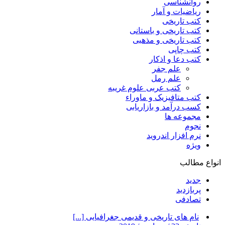
روانشناسی
ریاضیات و آمار
کتب تاریخی
کتب تاریخی و باستانی
کتب تاریخی و مذهبی
کتب چاپی
کتب دعا و اذکار
علم جفر
علم رمل
کتب عربی علوم غریبه
کتب متافیزیک و ماوراء
کسب درآمد و بازاریابی
مجموعه ها
نجوم
نرم افزار اندروید
ویژه
انواع مطالب
جدید
پربازدید
تصادفی
نام های تاریخی و قدیمی جغرافیایی [...]