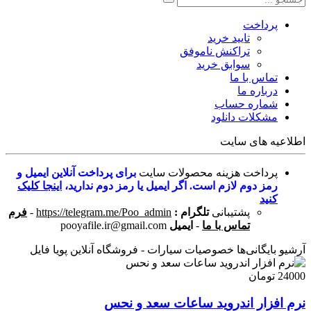
پرداخت
تایید خرید
تراکنش ناموفق
سوابق خرید
تماس با ما
درباره ما
شماره حساب
مشکلات دانلود
اطلاعیه های سایت
پرداخت هزینه محصولات سایت
برای پرداخت آنلاین ایمیل و
رمز دوم لازم است. اگر ایمیل یا رمز دوم ندارید،
اینجا کلیک
کنید
پشتیبانی
تلگرام :
https://telegram.me/Poo_admin
-
فرم
تماس با ما
-
ایمیل
pooyafile.ir@gmail.com
آرشیو بایگانی‌ها خصوصیات سیارات - فروشگاه آنلاین پویا فایل
24000 تومان
نرم افزار اندروید ساعات سعد و نحس