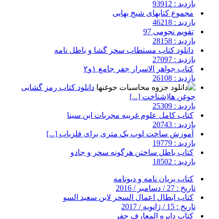
بازدید : 93912
مجموع کتابهای شیخ بهایی
بازدید : 46218
تقویم نجومی 97
بازدید : 28158
دانلود کتاب مستطاب سحر گشا و باطل نامه
بازدید : 27097
کتاب جواهر الاسرار جفر جامع ۱و۲
بازدید : 26108
دانلود کتاب رمز گشایی
جوغن ها(شناخت [...]
بازدید : 25309
کتاب کامل علوم غریبه مجربات ابن سینا
بازدید : 20743
آموزش ساخت لوپ یک متری برای فلزیاب [...]
بازدید : 19779
کتاب باطل ساختن هرگونه سحر و جادو
بازدید : 18502
کتاب پریان نامه و دیونامه
تاریخ : 27 / دسامبر / 2016
کتاب ابطال اعمال السحر لابن سعيد السو
تاریخ : 15 / ژانویه / 2017
کتاب دایره المعارف جفر