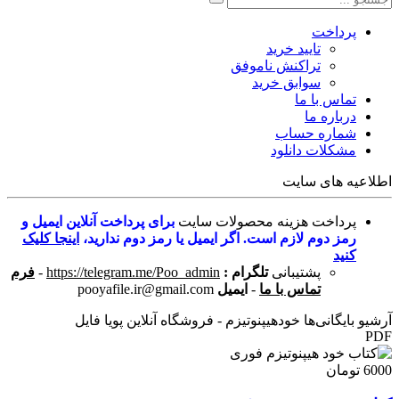
پرداخت
تایید خرید
تراکنش ناموفق
سوابق خرید
تماس با ما
درباره ما
شماره حساب
مشکلات دانلود
اطلاعیه های سایت
پرداخت هزینه محصولات سایت
برای پرداخت آنلاین ایمیل و
رمز دوم لازم است. اگر ایمیل یا رمز دوم ندارید،
اینجا کلیک
کنید
پشتیبانی
تلگرام :
https://telegram.me/Poo_admin
-
فرم
تماس با ما
-
ایمیل
pooyafile.ir@gmail.com
آرشیو بایگانی‌ها خودهیپنوتیزم - فروشگاه آنلاین پویا فایل
PDF
6000 تومان