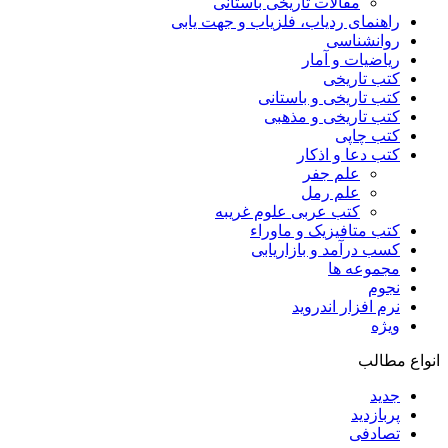
مقالات تاریخی باستانی
راهنمای ردیاب، فلزیاب و جهت یابی
روانشناسی
ریاضیات و آمار
کتب تاریخی
کتب تاریخی و باستانی
کتب تاریخی و مذهبی
کتب چاپی
کتب دعا و اذکار
علم جفر
علم رمل
کتب عربی علوم غریبه
کتب متافیزیک و ماوراء
کسب درآمد و بازاریابی
مجموعه ها
نجوم
نرم افزار اندروید
ویژه
انواع مطالب
جدید
پربازدید
تصادفی