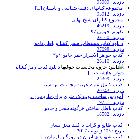
بازدید : 95909
مجموعه کتابهای دفینه شناسی و باستان [...]
بازدید : 93912
مجموع کتابهای شیخ بهایی
بازدید : 46219
تقویم نجومی 97
بازدید : 28160
دانلود کتاب مستطاب سحر گشا و باطل نامه
بازدید : 27098
کتاب جواهر الاسرار جفر جامع ۱و۲
بازدید : 26110
دانلود کتاب رمز گشایی
جوغن ها(شناخت [...]
بازدید : 25309
کتاب کامل علوم غریبه مجربات ابن سینا
بازدید : 20743
آموزش ساخت لوپ یک متری برای فلزیاب [...]
بازدید : 19781
کتاب باطل ساختن هرگونه سحر و جادو
بازدید : 18502
کتاب طالع و کرات یا کلید مغز انسان
تاریخ : 05 / ژانویه / 2017
کتاب شهرهای ایران در روزگار پارتیان و [...]