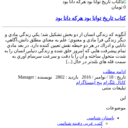
0 تومان
کتاب تاریخ توانا بود هرکه دانا بود
آنگونه كه زندگي انسان از دو بخش تشكيل شد؛ يكي زندگي مادي و
ديگر زندگي فرا مادي و معنوي؛ علم به معناي مطلق دانش،‌آگاهي،
دانايي و ادراك در هر دو حيطه نقش تعيين كننده دارد. در بعد مادي
تمام پيشرفت هايي كه امروز خلق شده و زندگي دنيايي انسان را به
شدت متحول ساخته و آن را با دقت و سرعت سرسام آوري به
سمت قله هاي بلندتر در حال [...]
ادامه مطلب
تاریخ : 18 / نوامبر / 2016
بازدید : 2802
نویسنده : Manager
کانال تلگرام
پیج اینستاگرام
تبلیغات متنی
این
موضوعات
باستان شناسی
کتب عربی دفینه شناسی