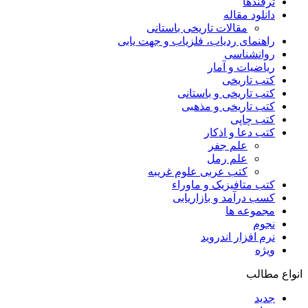
ترفندها
دانلود مقاله
مقالات تاریخی باستانی
راهنمای ردیاب، فلزیاب و جهت یابی
روانشناسی
ریاضیات و آمار
کتب تاریخی
کتب تاریخی و باستانی
کتب تاریخی و مذهبی
کتب چاپی
کتب دعا و اذکار
علم جفر
علم رمل
کتب عربی علوم غریبه
کتب متافیزیک و ماوراء
کسب درآمد و بازاریابی
مجموعه ها
نجوم
نرم افزار اندروید
ویژه
انواع مطالب
جدید