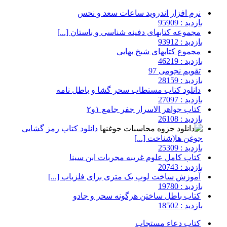
نرم افزار اندروید ساعات سعد و نحس
بازدید : 95909
مجموعه کتابهای دفینه شناسی و باستان [...]
بازدید : 93912
مجموع کتابهای شیخ بهایی
بازدید : 46219
تقویم نجومی 97
بازدید : 28159
دانلود کتاب مستطاب سحر گشا و باطل نامه
بازدید : 27097
کتاب جواهر الاسرار جفر جامع ۱و۲
بازدید : 26108
دانلود کتاب رمز گشایی
جوغن ها(شناخت [...]
بازدید : 25309
کتاب کامل علوم غریبه مجربات ابن سینا
بازدید : 20743
آموزش ساخت لوپ یک متری برای فلزیاب [...]
بازدید : 19780
کتاب باطل ساختن هرگونه سحر و جادو
بازدید : 18502
کتاب دعاء مستجاب