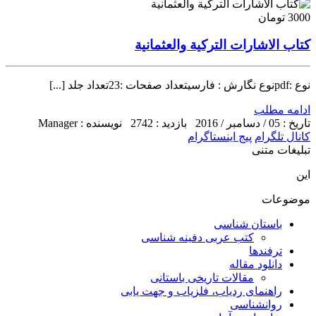
3000 تومان
كتاب الاشارات التركية والعثمانية
نوع :pdfنوع نگارش : فارسیتعداد صفحات :23تعداد جلد [...]
ادامه مطلب
تاریخ : 05 / دسامبر / 2016
بازدید : 2742
نویسنده : Manager
کانال تلگرام
پیج اینستاگرام
تبلیغات متنی
این
موضوعات
باستان شناسی
کتب عربی دفینه شناسی
ترفندها
دانلود مقاله
مقالات تاریخی باستانی
راهنمای ردیاب، فلزیاب و جهت یابی
روانشناسی