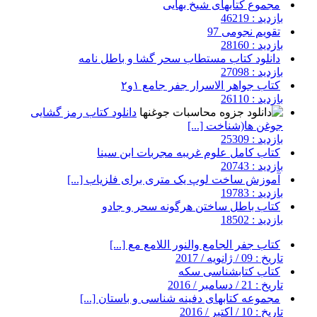
مجموع کتابهای شیخ بهایی
بازدید : 46219
تقویم نجومی 97
بازدید : 28160
دانلود کتاب مستطاب سحر گشا و باطل نامه
بازدید : 27098
کتاب جواهر الاسرار جفر جامع ۱و۲
بازدید : 26110
دانلود کتاب رمز گشایی
جوغن ها(شناخت [...]
بازدید : 25309
کتاب کامل علوم غریبه مجربات ابن سینا
بازدید : 20743
آموزش ساخت لوپ یک متری برای فلزیاب [...]
بازدید : 19783
کتاب باطل ساختن هرگونه سحر و جادو
بازدید : 18502
کتاب جفر الجامع والنور اللامع مع [...]
تاریخ : 09 / ژانویه / 2017
کتاب کتابشناسی سکه
تاریخ : 21 / دسامبر / 2016
مجموعه کتابهای دفینه شناسی و باستان [...]
تاریخ : 10 / اکتبر / 2016