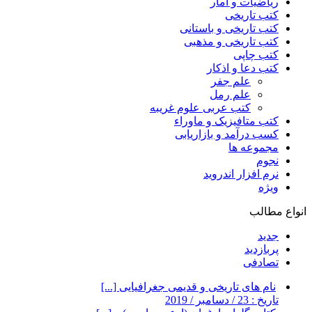
ریاضیات و آمار
کتب تاریخی
کتب تاریخی و باستانی
کتب تاریخی و مذهبی
کتب چاپی
کتب دعا و اذکار
علم جفر
علم رمل
کتب عربی علوم غریبه
کتب متافیزیک و ماوراء
کسب درآمد و بازاریابی
مجموعه ها
نجوم
نرم افزار اندروید
ویژه
انواع مطالب
جدید
پربازدید
تصادفی
نام های تاریخی و قدیمی جغرافیایی [...]
تاریخ : 23 / دسامبر / 2019