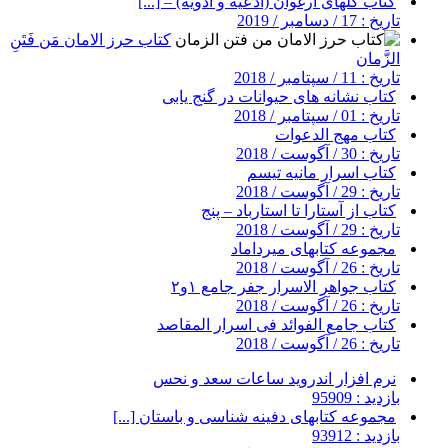
کتاب گلهای ارغوان (ادعیه و ادویه) – [...]
تاریخ : 17 / دسامبر / 2019
کتاب حرز الامان مَن فَتَنِ
الزَّمان
تاریخ : 11 / سپتامبر / 2018
کتاب نشانه های حیوانات در گنج یابی
تاریخ : 01 / سپتامبر / 2018
کتاب مهج الدعوات
تاریخ : 30 / آگوست / 2018
کتاب اسرار مانیه تیسم
تاریخ : 29 / آگوست / 2018
کتاب از آستارا تا استارباد – پنج
تاریخ : 29 / آگوست / 2018
مجموعه کتابهای میرداماد
تاریخ : 26 / آگوست / 2018
کتاب جواهر الاسرار جفر جامع ۱و۲
تاریخ : 26 / آگوست / 2018
کتاب جامع الفوائد فی اسرار المقاصد
تاریخ : 26 / آگوست / 2018
نرم افزار اندروید ساعات سعد و نحس
بازدید : 95909
مجموعه کتابهای دفینه شناسی و باستان [...]
بازدید : 93912