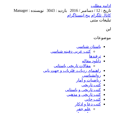
ادامه مطلب
تاریخ : 12 / دسامبر / 2016
بازدید : 3043
نویسنده : Manager
کانال تلگرام
پیج اینستاگرام
تبلیغات متنی
این
موضوعات
باستان شناسی
کتب عربی دفینه شناسی
ترفندها
دانلود مقاله
مقالات تاریخی باستانی
راهنمای ردیاب، فلزیاب و جهت یابی
روانشناسی
ریاضیات و آمار
کتب تاریخی
کتب تاریخی و باستانی
کتب تاریخی و مذهبی
کتب چاپی
کتب دعا و اذکار
علم جفر