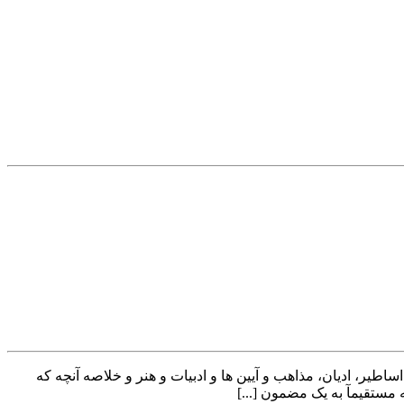
ه های فرهنگ بشری همچون اساطیر، ادیان، مذاهب و آیین ها و ادبیات و هنر و خلاصه آنچه که
 مستقیمآ به یک مضمون [...]