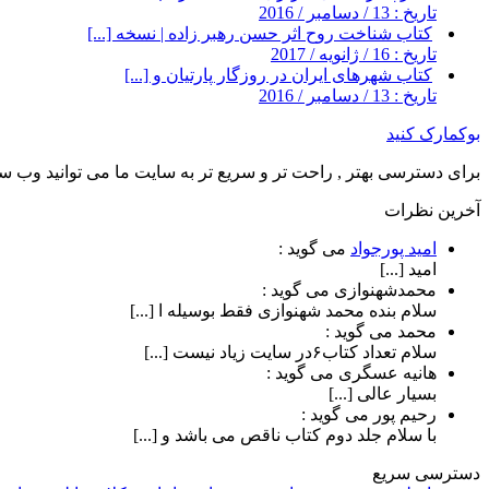
تاریخ : 13 / دسامبر / 2016
کتاب شناخت روح اثر حسن رهبر زاده | نسخه [...]
تاریخ : 16 / ژانویه / 2017
کتاب شهرهای ایران در روزگار پارتیان و [...]
تاریخ : 13 / دسامبر / 2016
بوکمارک کنید
برای دسترسی بهتر , راحت تر و سریع تر به سایت ما می توانید وب سای
آخرین نظرات
امید پورجواد
می گوید :
امید [...]
محمدشهنوازی
می گوید :
سلام بنده محمد شهنوازی فقط بوسیله ا [...]
محمد
می گوید :
سلام تعداد کتاب۶در سایت زیاد نیست [...]
هانیه عسگری
می گوید :
بسیار عالی [...]
رحیم پور
می گوید :
با سلام جلد دوم کتاب ناقص می باشد و [...]
دسترسی سریع