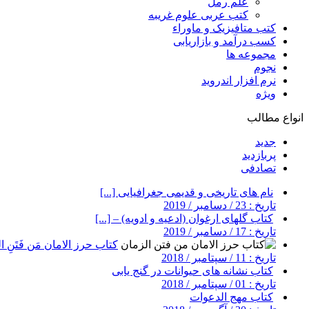
علم رمل
کتب عربی علوم غریبه
کتب متافیزیک و ماوراء
کسب درآمد و بازاریابی
مجموعه ها
نجوم
نرم افزار اندروید
ویژه
انواع مطالب
جدید
پربازدید
تصادفی
نام های تاریخی و قدیمی جغرافیایی [...]
تاریخ : 23 / دسامبر / 2019
کتاب گلهای ارغوان (ادعیه و ادویه) – [...]
تاریخ : 17 / دسامبر / 2019
کتاب حرز الامان مَن فَتَنِ ال
تاریخ : 11 / سپتامبر / 2018
کتاب نشانه های حیوانات در گنج یابی
تاریخ : 01 / سپتامبر / 2018
کتاب مهج الدعوات