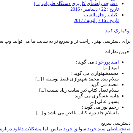
دفترچه راهنمای کاربری دستگاه فلزیاب [...]
تاریخ : 22 / دسامبر / 2016
کتاب رجال الغیب
تاریخ : 16 / ژانویه / 2017
بوکمارک کنید
برای دسترسی بهتر , راحت تر و سریع تر به سایت ما می توانید وب سای
آخرین نظرات
امید پورجواد
می گوید :
امید [...]
محمدشهنوازی
می گوید :
سلام بنده محمد شهنوازی فقط بوسیله ا [...]
محمد
می گوید :
سلام تعداد کتاب۶در سایت زیاد نیست [...]
هانیه عسگری
می گوید :
بسیار عالی [...]
رحیم پور
می گوید :
با سلام جلد دوم کتاب ناقص می باشد و [...]
دسترسی سریع
صفحه اصلی
سبد خرید
سوابق خرید
تماس باما
مشکلات دانلود
درباره 