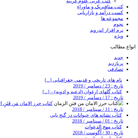
کتب عربی علوم غریبه
کتب متافیزیک و ماوراء
کسب درآمد و بازاریابی
مجموعه ها
نجوم
نرم افزار اندروید
ویژه
انواع مطالب
جدید
پربازدید
تصادفی
نام های تاریخی و قدیمی جغرافیایی [...]
تاریخ : 23 / دسامبر / 2019
کتاب گلهای ارغوان (ادعیه و ادویه) – [...]
تاریخ : 17 / دسامبر / 2019
کتاب حرز الامان مَن فَتَنِ ال
تاریخ : 11 / سپتامبر / 2018
کتاب نشانه های حیوانات در گنج یابی
تاریخ : 01 / سپتامبر / 2018
کتاب مهج الدعوات
تاریخ : 30 / آگوست / 2018