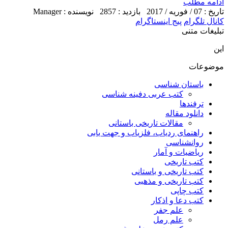
ادامه مطلب
تاریخ : 07 / فوریه / 2017
بازدید : 2857
نویسنده : Manager
کانال تلگرام
پیج اینستاگرام
تبلیغات متنی
این
موضوعات
باستان شناسی
کتب عربی دفینه شناسی
ترفندها
دانلود مقاله
مقالات تاریخی باستانی
راهنمای ردیاب، فلزیاب و جهت یابی
روانشناسی
ریاضیات و آمار
کتب تاریخی
کتب تاریخی و باستانی
کتب تاریخی و مذهبی
کتب چاپی
کتب دعا و اذکار
علم جفر
علم رمل