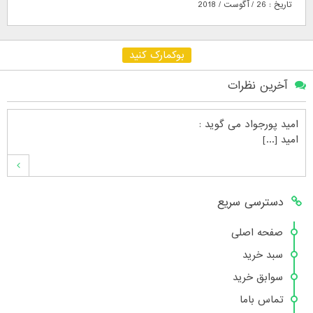
تاریخ : 26 / آگوست / 2018
بوکمارک کنید
آخرین نظرات
امید پورجواد
می گوید :
امید [...]
محمدشهنوازی
می گوید :
دسترسی سریع
سلام بنده محمد شهنوازی فقط بوسیله ا [...]
صفحه اصلی
سبد خرید
محمد
می گوید :
سوابق خرید
سلام تعداد کتاب۶در سایت زیاد نیست [...]
تماس باما