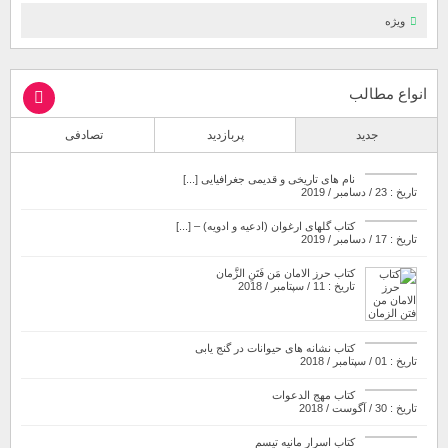
ویژه
انواع مطالب
جدید
پربازدید
تصادفی
نام های تاریخی و قدیمی جغرافیایی [...]
تاریخ : 23 / دسامبر / 2019
کتاب گلهای ارغوان (ادعیه و ادویه) – [...]
تاریخ : 17 / دسامبر / 2019
کتاب حرز الامان مَن فَتَنِ الزَّمان
تاریخ : 11 / سپتامبر / 2018
کتاب نشانه های حیوانات در گنج یابی
تاریخ : 01 / سپتامبر / 2018
کتاب مهج الدعوات
تاریخ : 30 / آگوست / 2018
کتاب اسرار مانیه تیسم