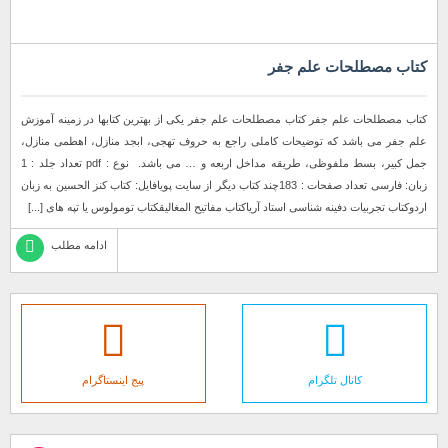
کتاب مصطلحات علم جفر
کتاب مصطلحات علم جفر کتاب مصطلحات علم جفر یکی از بهترین کتابها در زمینه آموزش
علم جفر می باشد که توضیحات کاملی راجع به حروف تهجی، ابجد منازل، اهطمی منازل،
جمل کبیر، بسط ملفوظی، طریقه مداخل اربعه و … می باشد. نوع : pdf تعداد جلد : 1
زبان: فارسی تعداد صفحات : 183چند کتاب دیگر از سایت پویافایل: کتاب کنز الحسین به زبان
اردوکتاب تجربیات دفینه شناسی استاد آریاکتاب مفاتیح المغالیقکتاب تومولوس یا تپه های [...]
ادامه مطلب
کانال تلگرام
پیج اینستاگرام