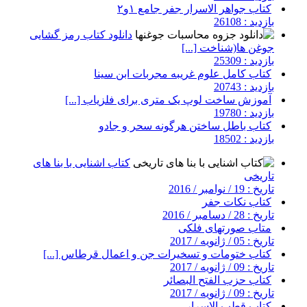
کتاب جواهر الاسرار جفر جامع ۱و۲
بازدید : 26108
دانلود کتاب رمز گشایی
جوغن ها(شناخت [...]
بازدید : 25309
کتاب کامل علوم غریبه مجربات ابن سینا
بازدید : 20743
آموزش ساخت لوپ یک متری برای فلزیاب [...]
بازدید : 19780
کتاب باطل ساختن هرگونه سحر و جادو
بازدید : 18502
کتاب اشنایی با بنا های
تاریخی
تاریخ : 19 / نوامبر / 2016
کتاب نکات جفر
تاریخ : 28 / دسامبر / 2016
متاب صورتهای فلکی
تاریخ : 05 / ژانویه / 2017
کتاب ختومات و تسخیرات جن و اعمال قرطاس [...]
تاریخ : 09 / ژانویه / 2017
کتاب حزب الفتح البصائر
تاریخ : 09 / ژانویه / 2017
کتاب قطب الاسرار