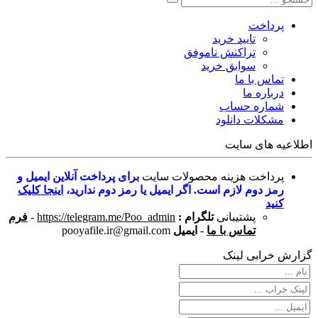
پرداخت
تایید خرید
تراکنش ناموفق
سوابق خرید
تماس با ما
درباره ما
شماره حساب
مشکلات دانلود
اطلاعیه های سایت
پرداخت هزینه محصولات سایت
برای پرداخت آنلاین ایمیل و
رمز دوم لازم است. اگر ایمیل یا رمز دوم ندارید،
اینجا کلیک
کنید
پشتیبانی
تلگرام :
https://telegram.me/Poo_admin
-
فرم
تماس با ما
-
ایمیل
pooyafile.ir@gmail.com
گزارش خرابی لینک