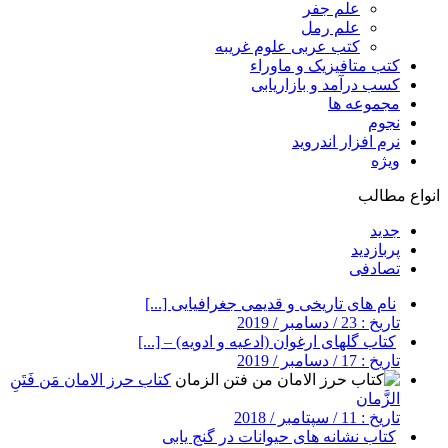
علم جفر
علم رمل
کتب عربی علوم غریبه
کتب متافیزیک و ماوراء
کسب درآمد و بازاریابی
مجموعه ها
نجوم
نرم افزار اندروید
ویژه
انواع مطالب
جدید
پربازدید
تصادفی
نام های تاریخی و قدیمی جغرافیایی [...]
تاریخ : 23 / دسامبر / 2019
کتاب گلهای ارغوان (ادعیه و ادویه) – [...]
تاریخ : 17 / دسامبر / 2019
کتاب حرز الامان مَن فَتَنِ
الزَّمان
تاریخ : 11 / سپتامبر / 2018
کتاب نشانه های حیوانات در گنج یابی