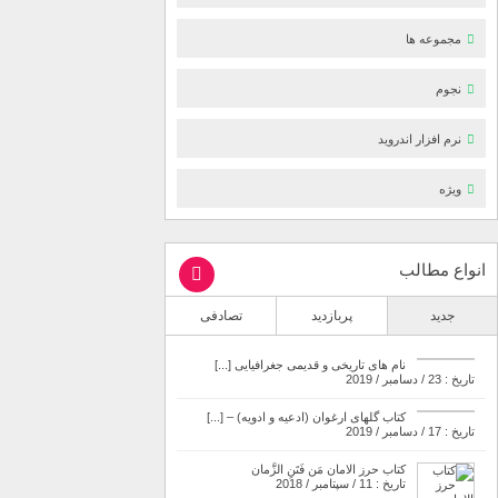
مجموعه ها
نجوم
نرم افزار اندروید
ویژه
انواع مطالب
جدید
پربازدید
تصادفی
نام های تاریخی و قدیمی جغرافیایی [...]
تاریخ : 23 / دسامبر / 2019
کتاب گلهای ارغوان (ادعیه و ادویه) – [...]
تاریخ : 17 / دسامبر / 2019
کتاب حرز الامان مَن فَتَنِ الزَّمان
تاریخ : 11 / سپتامبر / 2018