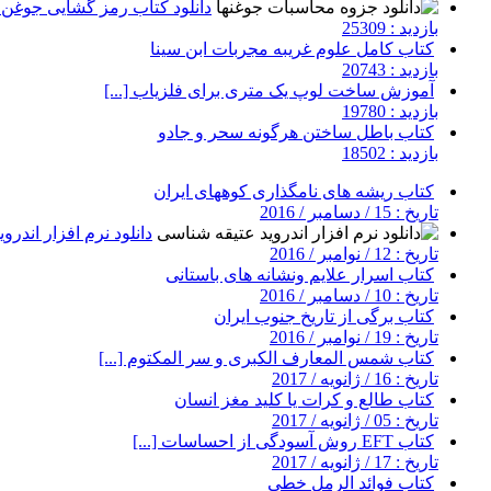
دانلود کتاب رمز گشایی جوغن ه
بازدید : 25309
کتاب کامل علوم غریبه مجربات ابن سینا
بازدید : 20743
آموزش ساخت لوپ یک متری برای فلزیاب [...]
بازدید : 19780
کتاب باطل ساختن هرگونه سحر و جادو
بازدید : 18502
کتاب ریشه های نامگذاری کوههای ایران
تاریخ : 15 / دسامبر / 2016
دانلود نرم افزار اندر
تاریخ : 12 / نوامبر / 2016
کتاب اسرار علایم ونشانه های باستانی
تاریخ : 10 / دسامبر / 2016
کتاب برگی از تاریخ جنوب ایران
تاریخ : 19 / نوامبر / 2016
کتاب شمس المعارف الکبری و سر المکتوم [...]
تاریخ : 16 / ژانویه / 2017
کتاب طالع و کرات یا کلید مغز انسان
تاریخ : 05 / ژانویه / 2017
کتاب EFT روش آسودگی از احساسات [...]
تاریخ : 17 / ژانویه / 2017
کتاب فوائد الرمل خطی