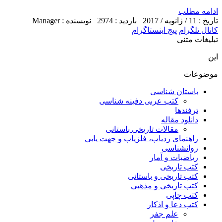
ادامه مطلب
تاریخ : 11 / ژانویه / 2017
بازدید : 2974
نویسنده : Manager
کانال تلگرام
پیج اینستاگرام
تبلیغات متنی
این
موضوعات
باستان شناسی
کتب عربی دفینه شناسی
ترفندها
دانلود مقاله
مقالات تاریخی باستانی
راهنمای ردیاب، فلزیاب و جهت یابی
روانشناسی
ریاضیات و آمار
کتب تاریخی
کتب تاریخی و باستانی
کتب تاریخی و مذهبی
کتب چاپی
کتب دعا و اذکار
علم جفر