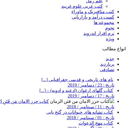
علم رمل
کتب عربی علوم غریبه
کتب متافیزیک و ماوراء
کسب درآمد و بازاریابی
مجموعه ها
نجوم
نرم افزار اندروید
ویژه
انواع مطالب
جدید
پربازدید
تصادفی
نام های تاریخی و قدیمی جغرافیایی [...]
تاریخ : 23 / دسامبر / 2019
کتاب گلهای ارغوان (ادعیه و ادویه) – [...]
تاریخ : 17 / دسامبر / 2019
کتاب حرز الامان مَن فَتَنِ ال
تاریخ : 11 / سپتامبر / 2018
کتاب نشانه های حیوانات در گنج یابی
تاریخ : 01 / سپتامبر / 2018
کتاب مهج الدعوات