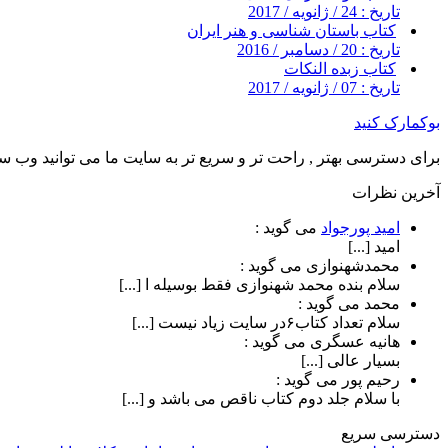
تاریخ : 24 / ژانویه / 2017
کتاب باستان شناسی و هنر ایران
تاریخ : 20 / دسامبر / 2016
کتاب زبده النکات
تاریخ : 07 / ژانویه / 2017
بوکمارک کنید
برای دسترسی بهتر , راحت تر و سریع تر به سایت ما می توانید وب سای
آخرین نظرات
امید پورجواد
می گوید :
امید [...]
محمدشهنوازی
می گوید :
سلام بنده محمد شهنوازی فقط بوسیله ا [...]
محمد
می گوید :
سلام تعداد کتاب۶در سایت زیاد نیست [...]
هانیه عسگری
می گوید :
بسیار عالی [...]
رحیم پور
می گوید :
با سلام جلد دوم کتاب ناقص می باشد و [...]
دسترسی سریع