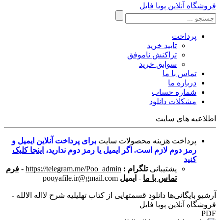
فروشگاه آنلاین پویا فایل
پرداخت
تایید خرید
تراکنش ناموفق
سوابق خرید
تماس با ما
درباره ما
شماره حساب
مشکلات دانلود
اطلاعیه های سایت
پرداخت هزینه محصولات سایت
برای پرداخت آنلاین ایمیل و
رمز دوم لازم است. اگر ایمیل یا رمز دوم ندارید،
اینجا کلیک
کنید
پشتیبانی
تلگرام :
https://telegram.me/Poo_admin
-
فرم
تماس با ما
-
ایمیل
pooyafile.ir@gmail.com
آرشیو بایگانی‌ها دانلود قسمتهایی از کتاب تهلیلیه شرح لااله الالله -
فروشگاه آنلاین پویا فایل
PDF