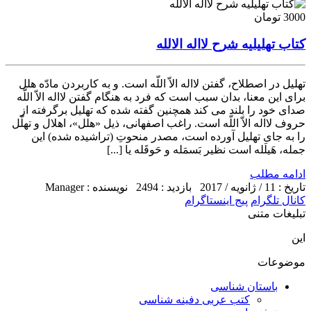
3000 تومان
کتاب تهلیلیه شرح لااله الالله
تهلیل در اصطلاح، گفتن لااله الاّ اللّه است. و به کاربردن مادّه هلل
برای این معنا، بدان سبب است که فرد به هنگام گفتن لااله الاّ اللّه
صدای خود را بلند می کند همچنین گفته شده که تهلیل برگرفته از
حروف لااله الاّ اللّه است. راغب اصفهانی، ذیل «هلل»، اهلال و تهلّل
را به جای تهلیل آورده است، مصدر منحوتِ (تراشیده شده) این
جمله، هَیلَله است نظیر بَسمَله و حَوقَله یا [...]
ادامه مطلب
تاریخ : 11 / ژانویه / 2017
بازدید : 2494
نویسنده : Manager
کانال تلگرام
پیج اینستاگرام
تبلیغات متنی
این
موضوعات
باستان شناسی
کتب عربی دفینه شناسی