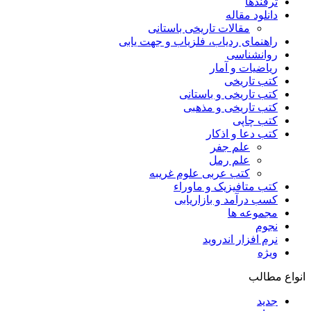
ترفندها
دانلود مقاله
مقالات تاریخی باستانی
راهنمای ردیاب، فلزیاب و جهت یابی
روانشناسی
ریاضیات و آمار
کتب تاریخی
کتب تاریخی و باستانی
کتب تاریخی و مذهبی
کتب چاپی
کتب دعا و اذکار
علم جفر
علم رمل
کتب عربی علوم غریبه
کتب متافیزیک و ماوراء
کسب درآمد و بازاریابی
مجموعه ها
نجوم
نرم افزار اندروید
ویژه
انواع مطالب
جدید