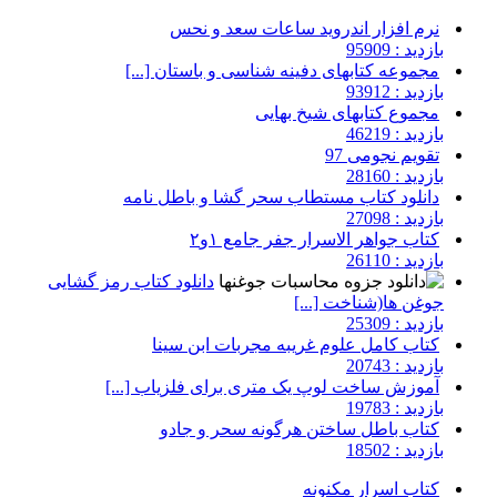
نرم افزار اندروید ساعات سعد و نحس
بازدید : 95909
مجموعه کتابهای دفینه شناسی و باستان [...]
بازدید : 93912
مجموع کتابهای شیخ بهایی
بازدید : 46219
تقویم نجومی 97
بازدید : 28160
دانلود کتاب مستطاب سحر گشا و باطل نامه
بازدید : 27098
کتاب جواهر الاسرار جفر جامع ۱و۲
بازدید : 26110
دانلود کتاب رمز گشایی
جوغن ها(شناخت [...]
بازدید : 25309
کتاب کامل علوم غریبه مجربات ابن سینا
بازدید : 20743
آموزش ساخت لوپ یک متری برای فلزیاب [...]
بازدید : 19783
کتاب باطل ساختن هرگونه سحر و جادو
بازدید : 18502
کتاب اسرار مکنونه