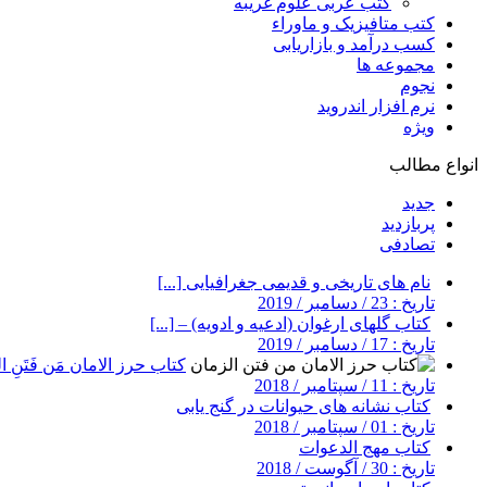
کتب عربی علوم غریبه
کتب متافیزیک و ماوراء
کسب درآمد و بازاریابی
مجموعه ها
نجوم
نرم افزار اندروید
ویژه
انواع مطالب
جدید
پربازدید
تصادفی
نام های تاریخی و قدیمی جغرافیایی [...]
تاریخ : 23 / دسامبر / 2019
کتاب گلهای ارغوان (ادعیه و ادویه) – [...]
تاریخ : 17 / دسامبر / 2019
کتاب حرز الامان مَن فَتَنِ ال
تاریخ : 11 / سپتامبر / 2018
کتاب نشانه های حیوانات در گنج یابی
تاریخ : 01 / سپتامبر / 2018
کتاب مهج الدعوات
تاریخ : 30 / آگوست / 2018