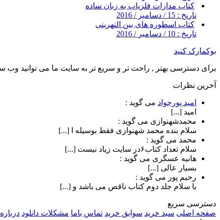
کتاب مدارات فلزیاب به زبان ساده
تاریخ : 15 / دسامبر / 2016
کتاب اسطوره های بین النهرینی
تاریخ : 10 / دسامبر / 2016
بوکمارک کنید
برای دسترسی بهتر , راحت تر و سریع تر به سایت ما می توانید وب سای
آخرین نظرات
امید پورجواد
می گوید :
امید [...]
محمدشهنوازی
می گوید :
سلام بنده محمد شهنوازی فقط بوسیله ا [...]
محمد
می گوید :
سلام تعداد کتاب۶در سایت زیاد نیست [...]
هانیه عسگری
می گوید :
بسیار عالی [...]
رحیم پور
می گوید :
با سلام جلد دوم کتاب ناقص می باشد و [...]
دسترسی سریع
صفحه اصلی
سبد خرید
سوابق خرید
تماس باما
مشکلات دانلود
درباره 