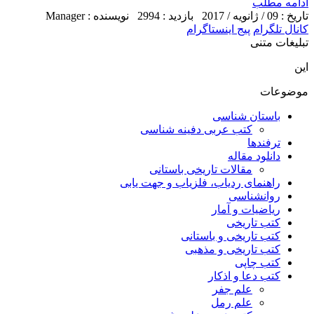
ادامه مطلب
تاریخ : 09 / ژانویه / 2017
بازدید : 2994
نویسنده : Manager
کانال تلگرام
پیج اینستاگرام
تبلیغات متنی
این
موضوعات
باستان شناسی
کتب عربی دفینه شناسی
ترفندها
دانلود مقاله
مقالات تاریخی باستانی
راهنمای ردیاب، فلزیاب و جهت یابی
روانشناسی
ریاضیات و آمار
کتب تاریخی
کتب تاریخی و باستانی
کتب تاریخی و مذهبی
کتب چاپی
کتب دعا و اذکار
علم جفر
علم رمل