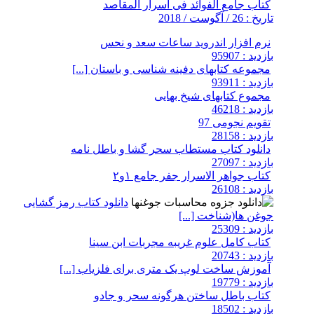
کتاب جامع الفوائد فی اسرار المقاصد
تاریخ : 26 / آگوست / 2018
نرم افزار اندروید ساعات سعد و نحس
بازدید : 95907
مجموعه کتابهای دفینه شناسی و باستان [...]
بازدید : 93911
مجموع کتابهای شیخ بهایی
بازدید : 46218
تقویم نجومی 97
بازدید : 28158
دانلود کتاب مستطاب سحر گشا و باطل نامه
بازدید : 27097
کتاب جواهر الاسرار جفر جامع ۱و۲
بازدید : 26108
دانلود کتاب رمز گشایی
جوغن ها(شناخت [...]
بازدید : 25309
کتاب کامل علوم غریبه مجربات ابن سینا
بازدید : 20743
آموزش ساخت لوپ یک متری برای فلزیاب [...]
بازدید : 19779
کتاب باطل ساختن هرگونه سحر و جادو
بازدید : 18502