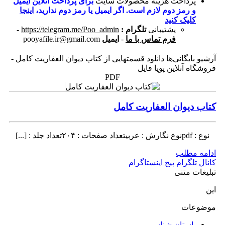
پرداخت هزینه محصولات سایت
برای پرداخت آنلاین ایمیل
و رمز دوم لازم است. اگر ایمیل یا رمز دوم ندارید،
اینجا
کلیک کنید
پشتیبانی
تلگرام :
https://telegram.me/Poo_admin
-
فرم تماس با ما
-
ایمیل
pooyafile.ir@gmail.com
آرشیو بایگانی‌ها دانلود قسمتهایی از کتاب ديوان العفاريت كامل -
فروشگاه آنلاین پویا فایل
PDF
کتاب دیوان العفاریت کامل
نوع : pdfنوع نگارش : عربیتعداد صفحات : ۲۰۴تعداد جلد : [...]
ادامه مطلب
کانال تلگرام
پیج اینستاگرام
تبلیغات متنی
این
موضوعات
باستان شناسی