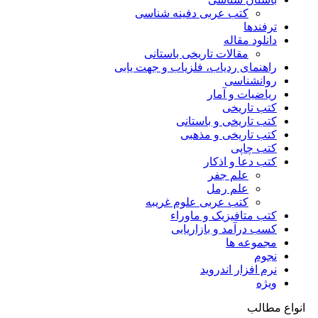
کتب عربی دفینه شناسی
ترفندها
دانلود مقاله
مقالات تاریخی باستانی
راهنمای ردیاب، فلزیاب و جهت یابی
روانشناسی
ریاضیات و آمار
کتب تاریخی
کتب تاریخی و باستانی
کتب تاریخی و مذهبی
کتب چاپی
کتب دعا و اذکار
علم جفر
علم رمل
کتب عربی علوم غریبه
کتب متافیزیک و ماوراء
کسب درآمد و بازاریابی
مجموعه ها
نجوم
نرم افزار اندروید
ویژه
انواع مطالب