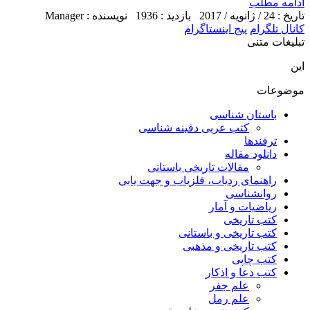
ادامه مطلب
تاریخ : 24 / ژانویه / 2017
بازدید : 1936
نویسنده : Manager
کانال تلگرام
پیج اینستاگرام
تبلیغات متنی
این
موضوعات
باستان شناسی
کتب عربی دفینه شناسی
ترفندها
دانلود مقاله
مقالات تاریخی باستانی
راهنمای ردیاب، فلزیاب و جهت یابی
روانشناسی
ریاضیات و آمار
کتب تاریخی
کتب تاریخی و باستانی
کتب تاریخی و مذهبی
کتب چاپی
کتب دعا و اذکار
علم جفر
علم رمل