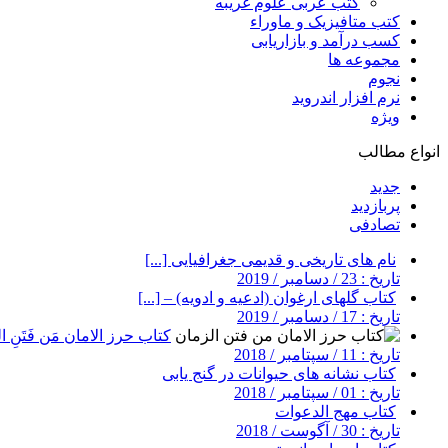
کتب عربی علوم غریبه
کتب متافیزیک و ماوراء
کسب درآمد و بازاریابی
مجموعه ها
نجوم
نرم افزار اندروید
ویژه
انواع مطالب
جدید
پربازدید
تصادفی
نام های تاریخی و قدیمی جغرافیایی [...]
تاریخ : 23 / دسامبر / 2019
کتاب گلهای ارغوان (ادعیه و ادویه) – [...]
تاریخ : 17 / دسامبر / 2019
کتاب حرز الامان مَن فَتَنِ ال
تاریخ : 11 / سپتامبر / 2018
کتاب نشانه های حیوانات در گنج یابی
تاریخ : 01 / سپتامبر / 2018
کتاب مهج الدعوات
تاریخ : 30 / آگوست / 2018