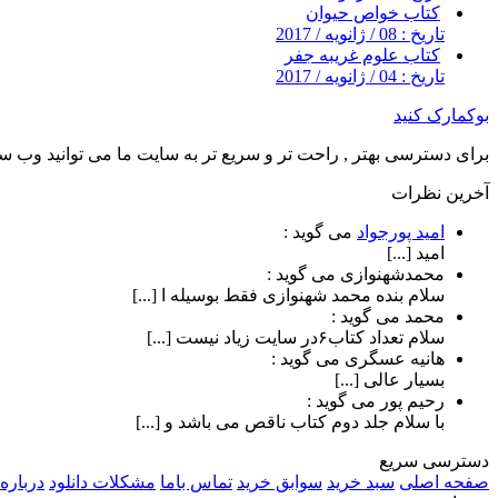
کتاب خواص حیوان
تاریخ : 08 / ژانویه / 2017
کتاب علوم غریبه جفر
تاریخ : 04 / ژانویه / 2017
بوکمارک کنید
برای دسترسی بهتر , راحت تر و سریع تر به سایت ما می توانید وب سای
آخرین نظرات
امید پورجواد
می گوید :
امید [...]
محمدشهنوازی
می گوید :
سلام بنده محمد شهنوازی فقط بوسیله ا [...]
محمد
می گوید :
سلام تعداد کتاب۶در سایت زیاد نیست [...]
هانیه عسگری
می گوید :
بسیار عالی [...]
رحیم پور
می گوید :
با سلام جلد دوم کتاب ناقص می باشد و [...]
دسترسی سریع
صفحه اصلی
سبد خرید
سوابق خرید
تماس باما
مشکلات دانلود
درباره 