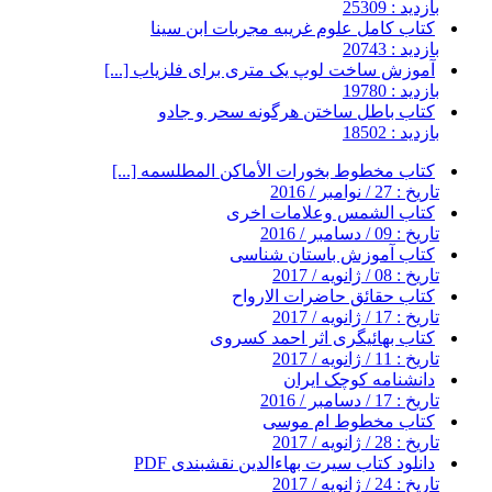
بازدید : 25309
کتاب کامل علوم غریبه مجربات ابن سینا
بازدید : 20743
آموزش ساخت لوپ یک متری برای فلزیاب [...]
بازدید : 19780
کتاب باطل ساختن هرگونه سحر و جادو
بازدید : 18502
کتاب مخطوط بخورات الأماکن المطلسمه [...]
تاریخ : 27 / نوامبر / 2016
کتاب الشمس وعلامات اخرى
تاریخ : 09 / دسامبر / 2016
کتاب آموزش باستان شناسی
تاریخ : 08 / ژانویه / 2017
کتاب حقائق حاضرات الارواح
تاریخ : 17 / ژانویه / 2017
کتاب بهائیگری اثر احمد کسروی
تاریخ : 11 / ژانویه / 2017
دانشنامه کوچک ایران
تاریخ : 17 / دسامبر / 2016
کتاب مخطوط ام موسی
تاریخ : 28 / ژانویه / 2017
دانلود کتاب سیرت بهاءالدین نقشبندی PDF
تاریخ : 24 / ژانویه / 2017