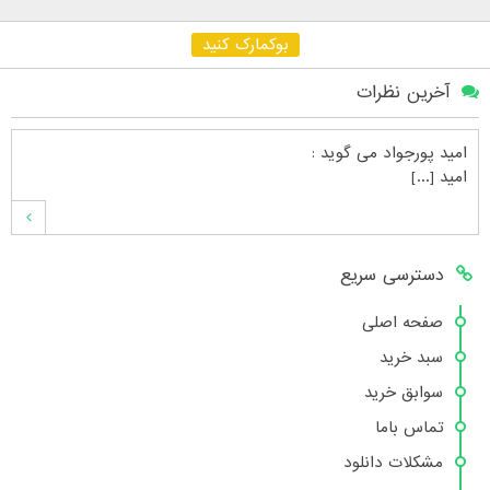
بوکمارک کنید
آخرین نظرات
امید پورجواد
می گوید :
امید [...]
محمدشهنوازی
می گوید :
دسترسی سریع
سلام بنده محمد شهنوازی فقط بوسیله ا [...]
صفحه اصلی
سبد خرید
محمد
می گوید :
سوابق خرید
سلام تعداد کتاب۶در سایت زیاد نیست [...]
تماس باما
مشکلات دانلود