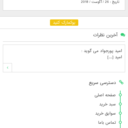
تاریخ : 26 / آگوست / 2018
بوکمارک کنید
آخرین نظرات
امید پورجواد
می گوید :
امید [...]
محمدشهنوازی
می گوید :
دسترسی سریع
سلام بنده محمد شهنوازی فقط بوسیله ا [...]
صفحه اصلی
سبد خرید
محمد
می گوید :
سوابق خرید
سلام تعداد کتاب۶در سایت زیاد نیست [...]
تماس باما