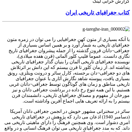
گزارش خرابی لینک
کتاب جغرافیای تاریخی ایران
با آنکه بسیاری از متون کهن جغرافیایی را می توان در زمره متون
جغرافیای تاریخی به شمار آورد و بر همین اساس بسیاری از
جغرافی¬دانان قرون گذشته را از جمله پیشروان جغرافیای تاریخ
نگاری دانست. عموماً فلیپ کلور آلمانی (قرن هفده میلادی)،
نویسنده جغرافیای تاریخی آلمان را بنیان گذار جغرافیای تاریخی
پنداشته اند. از زمان کلور تا قرن بیستم که این دانش بر اثرتلاش
های دو جغرافی¬دان برجسته، کارل سائر و درونت ویتلزی، رونق
بسیاری یافت، پیوسته شاهد نگارش آثاری با عنوان جغرافیای
تاریخی مناطق و زمان های گوناگون توسط جغرافی¬دانان غربی
هستیم. با این همه تنوع رخ داده در برداشت جغرافی دانان و نیز
مورخان از مفهوم و مصداق جغرافیای تاریخی، دانشمندان قرن
بیستم را به ارائه تعریف هایی اجماع آفرین واداشته است.
سائر در سخنرانی مشهور خویش در انجمن جغرافی دانان آمریکا
(دسامبر 1940) اذعان می دارد که پژوهش در جغرافیای تاریخی
امری دشوار است. وی همچنین فرهنگ را دارای ماهیتی تاریخی می
داند. که به مدد جغرافیای تاریخی می توان فرهنگ انسانی و در واقع