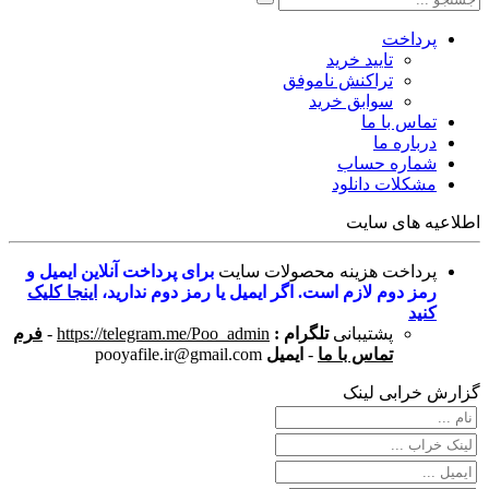
پرداخت
تایید خرید
تراکنش ناموفق
سوابق خرید
تماس با ما
درباره ما
شماره حساب
مشکلات دانلود
اطلاعیه های سایت
پرداخت هزینه محصولات سایت
برای پرداخت آنلاین ایمیل و
رمز دوم لازم است. اگر ایمیل یا رمز دوم ندارید،
اینجا کلیک
کنید
پشتیبانی
تلگرام :
https://telegram.me/Poo_admin
-
فرم
تماس با ما
-
ایمیل
pooyafile.ir@gmail.com
گزارش خرابی لینک