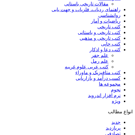
مقالات تاریخی باستانی
راهنمای ردیاب، فلزیاب و جهت یابی
روانشناسی
ریاضیات و آمار
کتب تاریخی
کتب تاریخی و باستانی
کتب تاریخی و مذهبی
کتب چاپی
کتب دعا و اذکار
علم جفر
علم رمل
کتب عربی علوم غریبه
کتب متافیزیک و ماوراء
کسب درآمد و بازاریابی
مجموعه ها
نجوم
نرم افزار اندروید
ویژه
انواع مطالب
جدید
پربازدید
تصادفی