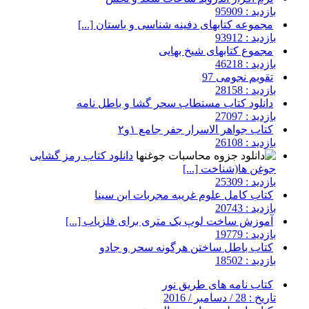
بازدید : 95909
مجموعه کتابهای دفینه شناسی و باستان [...]
بازدید : 93912
مجموع کتابهای شیخ بهایی
بازدید : 46218
تقویم نجومی 97
بازدید : 28158
دانلود کتاب مستطاب سحر گشا و باطل نامه
بازدید : 27097
کتاب جواهر الاسرار جفر جامع ۱و۲
بازدید : 26108
دانلود کتاب رمز گشایی
جوغن ها(شناخت [...]
بازدید : 25309
کتاب کامل علوم غریبه مجربات ابن سینا
بازدید : 20743
آموزش ساخت لوپ یک متری برای فلزیاب [...]
بازدید : 19779
کتاب باطل ساختن هرگونه سحر و جادو
بازدید : 18502
کتاب نامه های طریق نور
تاریخ : 28 / دسامبر / 2016