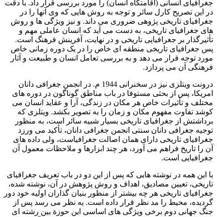
جغرافیای انسانی (اقامتگاه انسان) را مورد بررسی قرار داد. با دقت
در این تصریح کارل سائر و توجه به روش هایی که وی آنها را در
جغرافیای تاریخی پژوهی ضروری می داند. و نیز ویژگی ها و روش
های جغرافیای تاریخی، به دست می آید که انسان عاملی مهم و
تأثیرگذار بر جغرافیایی تاریخی و در نهایت، آفرینش فرهنگ است.
پس جغرافیای تاریخی منطقه ای خاص را در یک دوره زمانی خاص
مورد توجه قرار می دهد و به بررسی تعامل انسان و طبیعت و آثار
فرهنگی آن می پردازد.
درونت ویتلزی نیز در سخنرانی 1944 م. در انجمن جغرافی دانان
امریکا، پس از بحثی مستوفا در باب مناطق گوناگون در دوره های
مختلف و تأثیرات خاص هر مکان در زندگی، آرا و عقاید انسان می
کوشد تفاوت مفهوم مکان و زمان را به تصویر بکشد. ویتلزی که
برداشتش از جغرافیای تاریخی بسیار شبیه سائر است، به منظور
توجیه جغرافی دانان سنتی انجمن جغرافی دانان، تأکید می ورزد
جغرافیای تاریخی دارای همان اصالت جغرافیاست، ولی داده های
آن را تاریخ فراهم می آورد، هر چند ابزارها و ملاحظات معمول آن
جغرافیایی است.
با این همه در نوشته هایی که پس از این دو در باب تعریف جغرافیای
تاریخی، تعیین مصادیق، اهداف و روش پژوهش در آن، نوشته شده،
جغرافیای تاریخی هر چه بیشتر از منظور بنیان گذاران اولیه خود دور
گردیده، محیط را مد نظر قرار داده است. به نظر می رسد پس از
جنگ جهانی دوم برخی ویژگی های اساسی این حوزة بین رشته ای