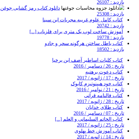
بازدید : 26107
دانلود کتاب رمز گشایی جوغن ه
بازدید : 25308
کتاب کامل علوم غریبه مجربات ابن سینا
بازدید : 20742
آموزش ساخت لوپ یک متری برای فلزیاب [...]
بازدید : 19778
کتاب باطل ساختن هرگونه سحر و جادو
بازدید : 18502
کتاب کلیات اساطیر آصف ابن برخیا
تاریخ : 26 / دسامبر / 2016
کتاب دعوت برهتیه
تاریخ : 17 / ژانویه / 2017
کتاب خود هیپنوتیزم کابوک
تاریخ : 21 / نوامبر / 2016
کتاب فالنامه قرانی
تاریخ : 28 / ژانویه / 2017
کتاب طلای خدایان
تاریخ : 07 / دسامبر / 2016
کتاب الخاتم السلیمانی و العلم [...]
تاریخ : 25 / ژانویه / 2017
کتاب آموزش خط پهلوی
تاریخ : 14 / ژانویه / 2017