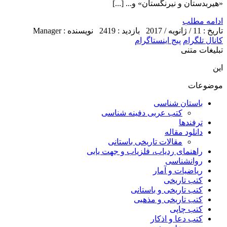
«هیربدستان و نیرنگستان» و... [...]
ادامه مطلب
تاریخ : 11 / ژانویه / 2017
بازدید : 2419
نویسنده : Manager
کانال تلگرام
پیج اینستاگرام
تبلیغات متنی
این
موضوعات
باستان شناسی
کتب عربی دفینه شناسی
ترفندها
دانلود مقاله
مقالات تاریخی باستانی
راهنمای ردیاب، فلزیاب و جهت یابی
روانشناسی
ریاضیات و آمار
کتب تاریخی
کتب تاریخی و باستانی
کتب تاریخی و مذهبی
کتب چاپی
کتب دعا و اذکار