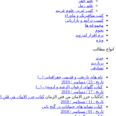
علم جفر
علم رمل
کتب عربی علوم غریبه
کتب متافیزیک و ماوراء
کسب درآمد و بازاریابی
مجموعه ها
نجوم
نرم افزار اندروید
ویژه
انواع مطالب
جدید
پربازدید
تصادفی
نام های تاریخی و قدیمی جغرافیایی [...]
تاریخ : 23 / دسامبر / 2019
کتاب گلهای ارغوان (ادعیه و ادویه) – [...]
تاریخ : 17 / دسامبر / 2019
کتاب حرز الامان مَن فَتَنِ ال
تاریخ : 11 / سپتامبر / 2018
کتاب نشانه های حیوانات در گنج یابی
تاریخ : 01 / سپتامبر / 2018