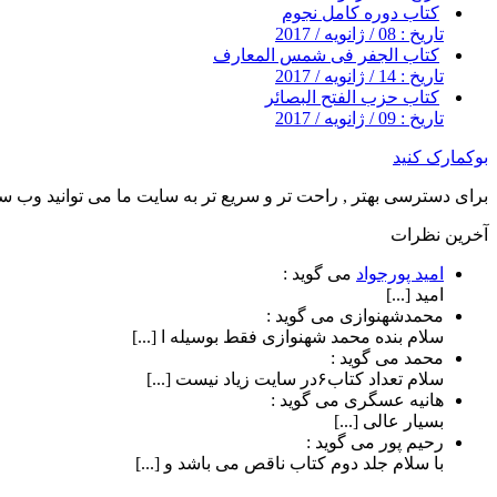
کتاب دوره کامل نجوم
تاریخ : 08 / ژانویه / 2017
کتاب الجفر فى شمس المعارف
تاریخ : 14 / ژانویه / 2017
کتاب حزب الفتح البصائر
تاریخ : 09 / ژانویه / 2017
بوکمارک کنید
برای دسترسی بهتر , راحت تر و سریع تر به سایت ما می توانید وب سای
آخرین نظرات
امید پورجواد
می گوید :
امید [...]
محمدشهنوازی
می گوید :
سلام بنده محمد شهنوازی فقط بوسیله ا [...]
محمد
می گوید :
سلام تعداد کتاب۶در سایت زیاد نیست [...]
هانیه عسگری
می گوید :
بسیار عالی [...]
رحیم پور
می گوید :
با سلام جلد دوم کتاب ناقص می باشد و [...]