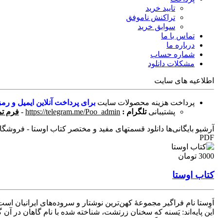
تایید خرید
تراکنش ناموفق
سوابق خرید
تماس با ما
درباره ما
شماره حساب
مشکلات دانلود
اطلاعیه های سایت
پرداخت هزینه محصولات سایت
برای پرداخت آنلاین ایمیل و رمز
پشتیبانی
تلگرام :
https://telegram.me/Poo_admin
-
فرم تم
آرشیو بایگانی‌ها دانلود قسمتهای مفید و مختصر کتاب اوستا - فروشگاه آ
PDF
3000 تومان
کتاب اوستا
اَوِستا نام فراگیر مجموعهٔ کهن‌ترین نوشتار و سروده‌های ایرانیان ا
این پایه‌اند: یَسنه که سخنان زرتشت، شناخته شده با نام گاهان در آن گ