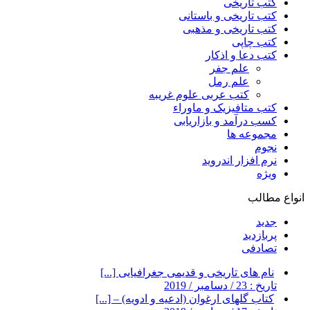
کتب تاریخی
کتب تاریخی و باستانی
کتب تاریخی و مذهبی
کتب چاپی
کتب دعا و اذکار
علم جفر
علم رمل
کتب عربی علوم غریبه
کتب متافیزیک و ماوراء
کسب درآمد و بازاریابی
مجموعه ها
نجوم
نرم افزار اندروید
ویژه
انواع مطالب
جدید
پربازدید
تصادفی
نام های تاریخی و قدیمی جغرافیایی [...]
تاریخ : 23 / دسامبر / 2019
کتاب گلهای ارغوان (ادعیه و ادویه) – [...]