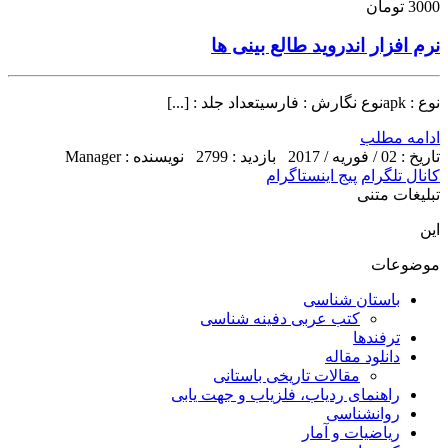
3000 تومان
نرم افزار اندروید طالع بینی ها
نوع : apkنوع نگارش : فارسیتعداد جلد : [...]
ادامه مطلب
تاریخ : 02 / فوریه / 2017
بازدید : 2799
نویسنده : Manager
کانال تلگرام
پیج اینستاگرام
تبلیغات متنی
این
موضوعات
باستان شناسی
کتب عربی دفینه شناسی
ترفندها
دانلود مقاله
مقالات تاریخی باستانی
راهنمای ردیاب، فلزیاب و جهت یابی
روانشناسی
ریاضیات و آمار