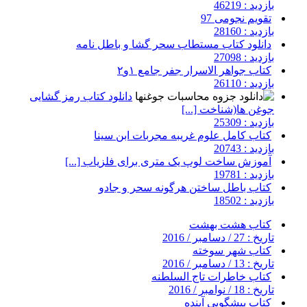
بازدید : 46219
تقویم نجومی 97
بازدید : 28160
دانلود کتاب مستطاب سحر گشا و باطل نامه
بازدید : 27098
کتاب جواهر الاسرار جفر جامع ۱و۲
بازدید : 26110
دانلود کتاب رمز گشایی
جوغن ها(شناخت [...]
بازدید : 25309
کتاب کامل علوم غریبه مجربات ابن سینا
بازدید : 20743
آموزش ساخت لوپ یک متری برای فلزیاب [...]
بازدید : 19781
کتاب باطل ساختن هرگونه سحر و جادو
بازدید : 18502
کتاب هشت بهشت
تاریخ : 27 / دسامبر / 2016
کتاب شهر سوخته
تاریخ : 13 / دسامبر / 2016
کتاب خاطرات تاج السلطنه
تاریخ : 18 / نوامبر / 2016
کتاب پیشگویی آینده