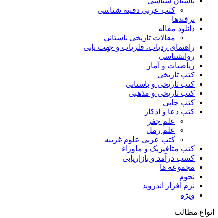
باستان شناسی
کتب عربی دفینه شناسی
ترفندها
دانلود مقاله
مقالات تاریخی باستانی
راهنمای ردیاب، فلزیاب و جهت یابی
روانشناسی
ریاضیات و آمار
کتب تاریخی
کتب تاریخی و باستانی
کتب تاریخی و مذهبی
کتب چاپی
کتب دعا و اذکار
علم جفر
علم رمل
کتب عربی علوم غریبه
کتب متافیزیک و ماوراء
کسب درآمد و بازاریابی
مجموعه ها
نجوم
نرم افزار اندروید
ویژه
انواع مطالب