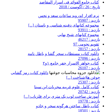
کتاب جامع الفوائد فی اسرار المقاصد
تاریخ : 26 / آگوست / 2018
نرم افزار اندروید ساعات سعد و نحس
بازدید : 95907
مجموعه کتابهای دفینه شناسی و باستان [...]
بازدید : 93911
مجموع کتابهای شیخ بهایی
بازدید : 46217
تقویم نجومی 97
بازدید : 28157
دانلود کتاب مستطاب سحر گشا و باطل نامه
بازدید : 27096
کتاب جواهر الاسرار جفر جامع ۱و۲
بازدید : 26107
دانلود کتاب رمز گشایی
جوغن ها(شناخت [...]
بازدید : 25307
کتاب کامل علوم غریبه مجربات ابن سینا
بازدید : 20742
آموزش ساخت لوپ یک متری برای فلزیاب [...]
بازدید : 19778
کتاب باطل ساختن هرگونه سحر و جادو
بازدید : 18501