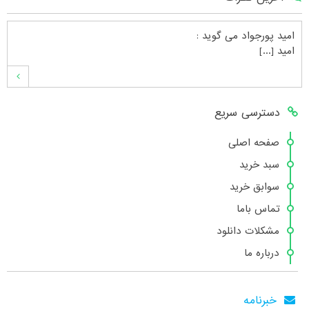
امید پورجواد
می گوید :
امید [...]
محمدشهنوازی
می گوید :
دسترسی سریع
سلام بنده محمد شهنوازی فقط بوسیله ا [...]
صفحه اصلی
سبد خرید
محمد
می گوید :
سوابق خرید
سلام تعداد کتاب۶در سایت زیاد نیست [...]
تماس باما
مشکلات دانلود
درباره ما
هانیه عسگری
می گوید :
بسیار عالی [...]
خبرنامه