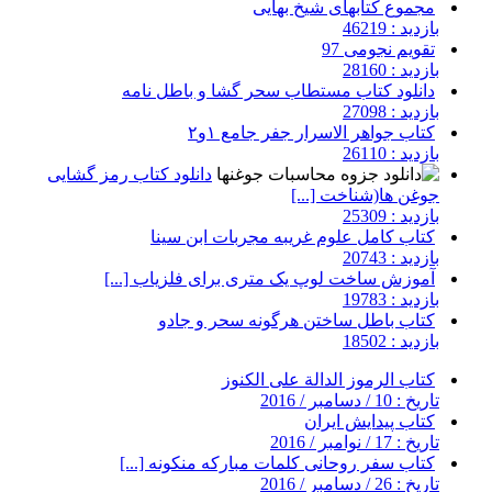
مجموع کتابهای شیخ بهایی
بازدید : 46219
تقویم نجومی 97
بازدید : 28160
دانلود کتاب مستطاب سحر گشا و باطل نامه
بازدید : 27098
کتاب جواهر الاسرار جفر جامع ۱و۲
بازدید : 26110
دانلود کتاب رمز گشایی
جوغن ها(شناخت [...]
بازدید : 25309
کتاب کامل علوم غریبه مجربات ابن سینا
بازدید : 20743
آموزش ساخت لوپ یک متری برای فلزیاب [...]
بازدید : 19783
کتاب باطل ساختن هرگونه سحر و جادو
بازدید : 18502
کتاب الرموز الدالة على الكنوز
تاریخ : 10 / دسامبر / 2016
کتاب پیدایش ایران
تاریخ : 17 / نوامبر / 2016
کتاب سفر روحانی کلمات مبارکه منکونه [...]
تاریخ : 26 / دسامبر / 2016