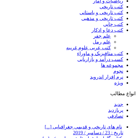
ریاضیات و آمار
کتب تاریخی
کتب تاریخی و باستانی
کتب تاریخی و مذهبی
کتب چاپی
کتب دعا و اذکار
علم جفر
علم رمل
کتب عربی علوم غریبه
کتب متافیزیک و ماوراء
کسب درآمد و بازاریابی
مجموعه ها
نجوم
نرم افزار اندروید
ویژه
انواع مطالب
جدید
پربازدید
تصادفی
نام های تاریخی و قدیمی جغرافیایی [...]
تاریخ : 23 / دسامبر / 2019