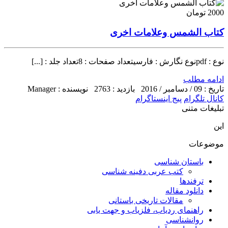
2000 تومان
کتاب الشمس وعلامات اخرى
نوع : pdfنوع نگارش : فارسیتعداد صفحات : 8تعداد جلد : [...]
ادامه مطلب
تاریخ : 09 / دسامبر / 2016
بازدید : 2763
نویسنده : Manager
کانال تلگرام
پیج اینستاگرام
تبلیغات متنی
این
موضوعات
باستان شناسی
کتب عربی دفینه شناسی
ترفندها
دانلود مقاله
مقالات تاریخی باستانی
راهنمای ردیاب، فلزیاب و جهت یابی
روانشناسی